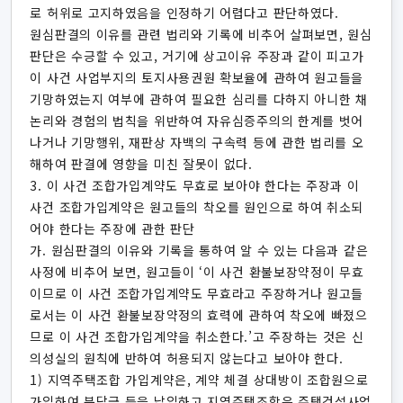
로 허위로 고지하였음을 인정하기 어렵다고 판단하였다.
원심판결의 이유를 관련 법리와 기록에 비추어 살펴보면, 원심
판단은 수긍할 수 있고, 거기에 상고이유 주장과 같이 피고가
이 사건 사업부지의 토지사용권원 확보율에 관하여 원고들을
기망하였는지 여부에 관하여 필요한 심리를 다하지 아니한 채
논리와 경험의 법칙을 위반하여 자유심증주의의 한계를 벗어
나거나 기망행위, 재판상 자백의 구속력 등에 관한 법리를 오
해하여 판결에 영향을 미친 잘못이 없다.
3. 이 사건 조합가입계약도 무효로 보아야 한다는 주장과 이
사건 조합가입계약은 원고들의 착오를 원인으로 하여 취소되
어야 한다는 주장에 관한 판단
가. 원심판결의 이유와 기록을 통하여 알 수 있는 다음과 같은
사정에 비추어 보면, 원고들이 ‘이 사건 환불보장약정이 무효
이므로 이 사건 조합가입계약도 무효라고 주장하거나 원고들
로서는 이 사건 환불보장약정의 효력에 관하여 착오에 빠졌으
므로 이 사건 조합가입계약을 취소한다.’고 주장하는 것은 신
의성실의 원칙에 반하여 허용되지 않는다고 보아야 한다.
1) 지역주택조합 가입계약은, 계약 체결 상대방이 조합원으로
가입하여 분담금 등을 납입하고 지역주택조합은 주택건설사업