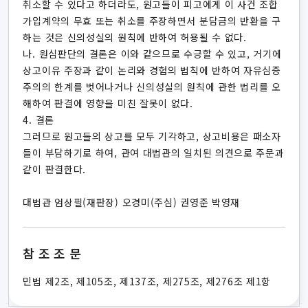
취소할 수 있다고 하더라도, 원고들이 피고에게 이 사건 조합
가입계약의 무효 또는 취소를 주장하면서 분담금의 반환을 구
하는 것은 신의성실의 원칙에 반하여 허용될 수 없다.
나. 원심판단의 결론은 이와 같으므로 수긍할 수 있고, 거기에
상고이유 주장과 같이 논리와 경험의 법칙에 반하여 자유심증
주의의 한계를 벗어나거나 신의성실의 원칙에 관한 법리를 오
해하여 판결에 영향을 미친 잘못이 없다.
4. 결론
그러므로 원고들의 상고를 모두 기각하고, 상고비용은 패소자
들이 부담하기로 하여, 관여 대법관의 일치된 의견으로 주문과
같이 판결한다.
대법관 엄상필(재판장) 오경미(주심) 권영준 박영재
참조조문
민법 제2조, 제105조, 제137조, 제275조, 제276조 제1항