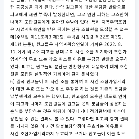
한 공공성을 띠게 된다. 만약 원고들에 대한 분담금 반환으로
피고에게 재원 부족이 발생한다면, 그로 인한 피해는 고스란히
나머지 조합원들에게 돌아갈 수밖에 없다. 특히 지역주택조합
은 사업계획승인을 받은 뒤에는 신규 조합원을 모집할 수 없는
데(주택법 제11조의3 제3항, 주택법 시행령 제22조 제3항,
제1항 본문), 원고들은 사업계획승인일에 가까운 2022. 8.
12.에야 비로소 피고를 상대로 이 사건 소를 제기하여 조합가
입계약의 무효 또는 착오 취소를 이유로 분담금 반환을 요구하
였다. 피고는 원고들의 분담금 반환청구에 대응하여 대체 조합
원을 모집할 실질적인 기회마저 갖지 못하였다.
6) 결국 원고들이 이 사건 소를 통하여 이 사건 조합가입계약
에 대한 무효 또는 착오 취소 주장을 하는 것은 기존의 분담금
납부행위와 모순되는 행위이고, 원고들의 모순된 태도로 인하
여 피고와 나머지 조합원들이 원고들 몫의 분담금에 상응하는
손해를 부담하는 것은 형평에 어긋나거나 정의관념에 비추어
용인될 수 없는 결과로 볼 수 있다. 그렇다면 피고의 총회 결의
를 거치지 않은 이 사건 환불보장약정이 무효라는 이유로 이
사건 조합가입계약까지 무효라고 보거나 원고들이 이를 착오