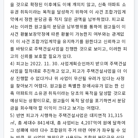
을 것으로 확정된 이후에도 이에 개의치 않고, 신축 아파트 소
유권 취득이라는 목적을 달성하기 위하여 이 사건 조합가입계
약에서 정한 분담금 중 적지 않은 금액을 납부하였다. 피고로
서는 이러한 원고들의 분담금 납부행위를 통하여 원고들이 이
사건 환불보장약정에 따른 환불이 가능한지 여부와는 관계없
이 이 사건 조합가입계약을 유지하기를 원한다고 신뢰하고 이
를 바탕으로 주택건설사업을 진행한 것으로 보이고, 이러한 피
고의 신뢰를 보호할 필요가 있다.
4) 피고는 2022. 11. 30. 사업계획승인까지 받으며 주택건설
사업을 절차대로 추진하고 있고, 피고가 주택건설사업을 더 이
상 진행할 수 없다거나 위 사업이 무산될 우려가 있다는 사정
을 찾아보기 어렵다. 원고들은 특별한 장애사유가 없는 한 신
축 아파트의 소유권 취득이라는 당초의 목적을 달성할 것으로
예상되는 상황이므로, 원고들이 목적 달성을 포기하면서 분담
금을 회수해야 할 이익이 크다고 보기는 어렵다.
5) 반면 피고가 시행하는 주택건설사업은 대지면적 31,315
㎡, 총 세대수 841세대, 총 사업비는 4,207억여 원에 달하여
그 성패에 따라 다수 조합원의 주거 마련 여부가 좌우될 수 있
는 만큼, 위 사업의 재원으로 사용되는 조합원 분담금은 상당