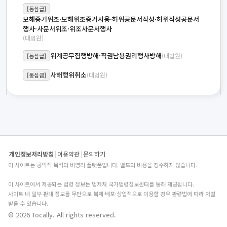
[동심급]
모해증거위조·모해위조증거사용·허위공문서작성·허위작성공문서
행사·사문서위조·위조사문서행사
(대법원)
위계공무집행방해·직권남용권리행사방해
(대법원)
[동심급]
사해행위취소
(대법원)
[동심급]
개인정보처리방침
|
이용약관
|
문의하기
이 사이트는 공익적 목적의 비영리 플랫폼입니다. 별도의 비용을 징수하지 않습니다.
이 사이트에서 제공되는 법령 정보는 법제처 국가법령정보센터를 통해 제공됩니다.
사이트 내 일부 판례 정보를 무단으로 복제·배포·상업적으로 이용할 경우 관련법에 따라 처벌
받을 수 있습니다.
© 2026 Tocally. All rights reserved.