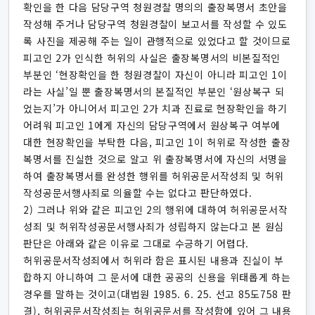
확인을 한 다음 담당구역 청원경찰 명의의 출장복명서 초안을
작성해 주거나 담당구역 청원경찰이 보고서를 작성할 수 있도
록 사진을 제공해 주는 일이 관행적으로 있었다고 할 것이므로
피고인 2가 인식한 허위의 사실은 출장복명서의 비본질적인
부분인 ‘현장확인을 한 청원경찰이 자신이 아니라 피고인 1이
라는 사실’일 뿐 출장복명서의 본질적인 부분인 ‘원상복구 되
었는지’가 아니어서 피고인 2가 치과 진료로 현장확인을 하기
어려워 피고인 1에게 자신의 담당구역에서 원상복구 여부에
대한 현장확인을 부탁한 다음, 피고인 1이 허위로 작성한 출장
복명서를 진실한 것으로 알고 위 출장복명서에 자신의 서명을
하여 출장복명서를 완성한 행위를 허위공문서작성죄 및 허위
작성공문서행사죄로 의율할 수는 없다고 판단하였다.
2) 그러나 위와 같은 피고인 2의 행위에 대하여 허위공문서작
성죄 및 허위작성공문서행사죄가 성립하지 않는다고 본 원심
판단은 아래와 같은 이유로 그대로 수긍하기 어렵다.
허위공문서작성죄에서 허위라 함은 표시된 내용과 진실이 부
합하지 아니하여 그 문서에 대한 공공의 신용을 위태롭게 하는
경우를 말하는 것이고(대법원 1985. 6. 25. 선고 85도758 판
결), 허위공문서작성죄는 허위공문서를 작성함에 있어 그 내용