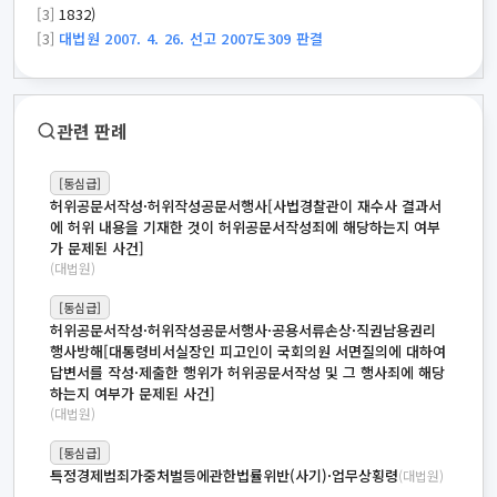
[3]
1832)
[3]
대법원 2007. 4. 26. 선고 2007도309 판결
관련 판례
[동심급]
허위공문서작성·허위작성공문서행사[사법경찰관이 재수사 결과서
에 허위 내용을 기재한 것이 허위공문서작성죄에 해당하는지 여부
가 문제된 사건]
(대법원)
[동심급]
허위공문서작성·허위작성공문서행사·공용서류손상·직권남용권리
행사방해[대통령비서실장인 피고인이 국회의원 서면질의에 대하여
답변서를 작성·제출한 행위가 허위공문서작성 및 그 행사죄에 해당
하는지 여부가 문제된 사건]
(대법원)
[동심급]
특정경제범죄가중처벌등에관한법률위반(사기)·업무상횡령
(대법원)