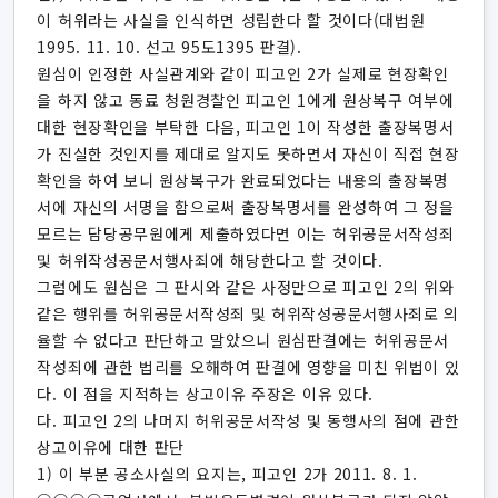
이 허위라는 사실을 인식하면 성립한다 할 것이다(대법원
1995. 11. 10. 선고 95도1395 판결).
원심이 인정한 사실관계와 같이 피고인 2가 실제로 현장확인
을 하지 않고 동료 청원경찰인 피고인 1에게 원상복구 여부에
대한 현장확인을 부탁한 다음, 피고인 1이 작성한 출장복명서
가 진실한 것인지를 제대로 알지도 못하면서 자신이 직접 현장
확인을 하여 보니 원상복구가 완료되었다는 내용의 출장복명
서에 자신의 서명을 함으로써 출장복명서를 완성하여 그 정을
모르는 담당공무원에게 제출하였다면 이는 허위공문서작성죄
및 허위작성공문서행사죄에 해당한다고 할 것이다.
그럼에도 원심은 그 판시와 같은 사정만으로 피고인 2의 위와
같은 행위를 허위공문서작성죄 및 허위작성공문서행사죄로 의
율할 수 없다고 판단하고 말았으니 원심판결에는 허위공문서
작성죄에 관한 법리를 오해하여 판결에 영향을 미친 위법이 있
다. 이 점을 지적하는 상고이유 주장은 이유 있다.
다. 피고인 2의 나머지 허위공문서작성 및 동행사의 점에 관한
상고이유에 대한 판단
1) 이 부분 공소사실의 요지는, 피고인 2가 2011. 8. 1.