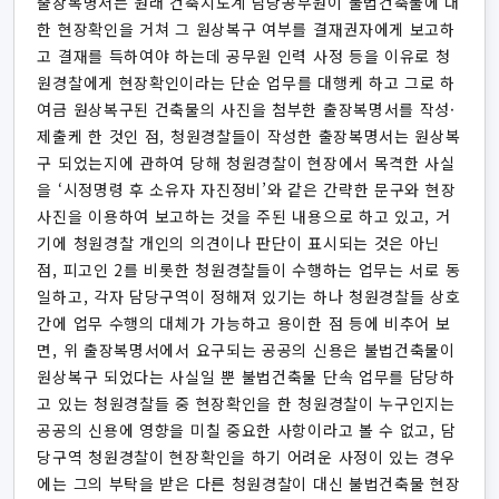
출장복명서는 원래 건축지도계 담당공무원이 불법건축물에 대
한 현장확인을 거쳐 그 원상복구 여부를 결재권자에게 보고하
고 결재를 득하여야 하는데 공무원 인력 사정 등을 이유로 청
원경찰에게 현장확인이라는 단순 업무를 대행케 하고 그로 하
여금 원상복구된 건축물의 사진을 첨부한 출장복명서를 작성·
제출케 한 것인 점, 청원경찰들이 작성한 출장복명서는 원상복
구 되었는지에 관하여 당해 청원경찰이 현장에서 목격한 사실
을 ‘시정명령 후 소유자 자진정비’와 같은 간략한 문구와 현장
사진을 이용하여 보고하는 것을 주된 내용으로 하고 있고, 거
기에 청원경찰 개인의 의견이나 판단이 표시되는 것은 아닌
점, 피고인 2를 비롯한 청원경찰들이 수행하는 업무는 서로 동
일하고, 각자 담당구역이 정해져 있기는 하나 청원경찰들 상호
간에 업무 수행의 대체가 가능하고 용이한 점 등에 비추어 보
면, 위 출장복명서에서 요구되는 공공의 신용은 불법건축물이
원상복구 되었다는 사실일 뿐 불법건축물 단속 업무를 담당하
고 있는 청원경찰들 중 현장확인을 한 청원경찰이 누구인지는
공공의 신용에 영향을 미칠 중요한 사항이라고 볼 수 없고, 담
당구역 청원경찰이 현장확인을 하기 어려운 사정이 있는 경우
에는 그의 부탁을 받은 다른 청원경찰이 대신 불법건축물 현장