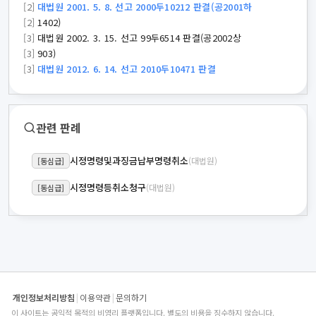
[2]
대법원 2001. 5. 8. 선고 2000두10212 판결(공2001하
[2]
1402)
[3]
대법원 2002. 3. 15. 선고 99두6514 판결(공2002상
[3]
903)
[3]
대법원 2012. 6. 14. 선고 2010두10471 판결
관련 판례
시정명령및과징금납부명령취소
(대법원)
[동심급]
시정명령등취소청구
(대법원)
[동심급]
개인정보처리방침
|
이용약관
|
문의하기
이 사이트는 공익적 목적의 비영리 플랫폼입니다. 별도의 비용을 징수하지 않습니다.