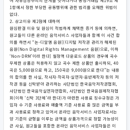
여 자유심증주의의 한계를 벗어나거나 공정거래법 제19조 제
1항에서 정한 부당한 공동행위에 관한 법리를 오해한 위법이
없다.
2. 상고이유 제2점에 대하여
원심판결 이유 및 원심이 적법하게 채택한 증거 등에 의하면,
원고들이 다른 온라인 음악서비스 사업자들과 함께 이 사건 합
의를 하면서 “논-디알엠 음원[(디지털 저작권 관리가 해제된
음원(Non Digital Rights Management 음원)으로, 이하
‘Non-DRM'이라 한다] 월정액 다운로드 상품의 경우에 곡수
무제한 상품은 허용하지 않고 곡수 제한 상품만 출시하되, 40
곡은 5,000원으로 하고, 150곡은 9,000원으로 한다”는 내용
의 합의를 한 사실, 작사자·작곡자·실연자·음반제작자 등의 저
작권 등을 신탁받아 관리하는 사단법인 한국음악저작권협회,
사단법인 한국음악실연자연합회, 사단법인 한국음원제작자협
회(이하 ‘신탁 3단체’라 한다)가 마련한 사용료 징수규정은 가
입자 수 기준 사용료와 매출액 기준 사용료 중 많은 금액을 부
과 사용료로 정하고 있어서 온라인 음악서비스 사업자로서는
양 기준의 균형을 이루는 금액을 상품가격으로 정할 가능성이
큰 사실, 원고들을 포함한 온라인 음악서비스 사업자들은 이