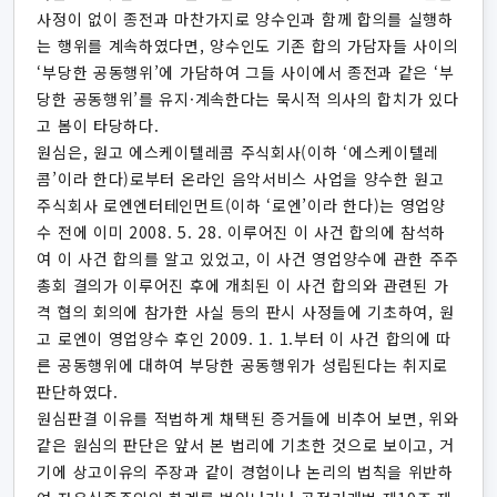
사정이 없이 종전과 마찬가지로 양수인과 함께 합의를 실행하
는 행위를 계속하였다면, 양수인도 기존 합의 가담자들 사이의
‘부당한 공동행위’에 가담하여 그들 사이에서 종전과 같은 ‘부
당한 공동행위’를 유지·계속한다는 묵시적 의사의 합치가 있다
고 봄이 타당하다.
원심은, 원고 에스케이텔레콤 주식회사(이하 ‘에스케이텔레
콤’이라 한다)로부터 온라인 음악서비스 사업을 양수한 원고
주식회사 로엔엔터테인먼트(이하 ‘로엔’이라 한다)는 영업양
수 전에 이미 2008. 5. 28. 이루어진 이 사건 합의에 참석하
여 이 사건 합의를 알고 있었고, 이 사건 영업양수에 관한 주주
총회 결의가 이루어진 후에 개최된 이 사건 합의와 관련된 가
격 협의 회의에 참가한 사실 등의 판시 사정들에 기초하여, 원
고 로엔이 영업양수 후인 2009. 1. 1.부터 이 사건 합의에 따
른 공동행위에 대하여 부당한 공동행위가 성립된다는 취지로
판단하였다.
원심판결 이유를 적법하게 채택된 증거들에 비추어 보면, 위와
같은 원심의 판단은 앞서 본 법리에 기초한 것으로 보이고, 거
기에 상고이유의 주장과 같이 경험이나 논리의 법칙을 위반하