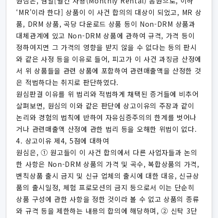
원심은, 엠알[월간 사용(Monthly Rental) 음원으로, 이하
‘MR'이라 한다] 상품이 이 사건 합의의 대상이 되었고, MR 상
품, DRM 상품, 곡당 다운로드 상품 등이 Non-DRM 상품과
대체관계에 있고 Non-DRM 상품에 관하여 규격, 가격 등이
정하여지면 그 가격의 영향을 받지 않을 수 없다는 등의 판시
와 같은 사정 등을 이유로 들어, 피고가 이 사건 과징금 산정에
서 위 상품들을 관련 상품에 포함하여 관련매출액을 산정한 것
은 적법하다는 취지로 판단하였다.
원심판결 이유를 위 법리와 적법하게 채택된 증거들에 비추어
살펴보면, 원심의 이와 같은 판단에 상고이유의 주장과 같이
논리와 경험의 법칙에 반하여 자유심증주의의 한계를 벗어나
거나 관련매출액 산정에 관한 법리 등을 오해한 위법이 없다.
4. 상고이유 제4, 5점에 대하여
원심은, ① 원고들이 이 사건 합의에서 다른 사업자들과 논의
한 사항은 Non-DRM 상품의 가격 및 곡수, 복합상품의 가격,
변칙상품 출시 금지 및 신규 업체의 출시에 대한 대응, 신규상
품의 출시일정, 체험 프로모션의 금지 등으로서 이는 단순히
상품 구성에 관한 사항을 정한 것이라 볼 수 없고 상품의 종류
와 규격 등을 제한하는 내용의 합의에 해당하며, ② 신탁 3단