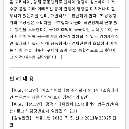
을 고려하여, 당해 공동행위로 인하여 경쟁이 감소하여 가격·
수량·품질 기타 거래조건 등의 결정에 영향을 미치거나 미칠
우려가 있는지를 살펴, 개별적으로 판단해야 한다. 또 공동행
위의 부당성은 소비자를 보호함과 아울러 국민경제의 균형 있
는 발전을 도모한다는 공정거래법의 궁극적인 목적(제1조) 등
에 비추어 당해 공동행위에 의하여 발생될 수 있는 경쟁제한적
인 결과와 아울러 당해 공동행위가 경제전반의 효율성에 미치
는 영향 등을 비롯한 구체적 효과 등을 종합적으로 고려하여
그 인정 여부를 판단해야 한다.
판례내용
【원고, 상고인】 에스케이텔레콤 주식회사 외 1인 (소송대리
인 법무법인 세종 담당변호사 김용담 외 6인)
【피고, 피상고인】 공정거래위원회 (소송대리인 법무법인(유
한) 로고스 담당변호사 임형민 외 2인)
【원심판결】 서울고법 2012. 7. 5. 선고 2011누23025 판
결