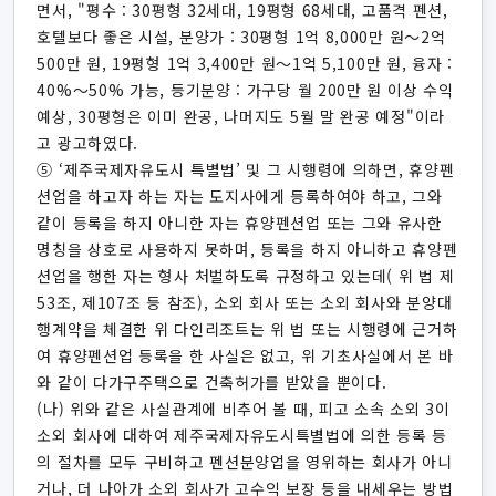
면서, "평수 : 30평형 32세대, 19평형 68세대, 고품격 펜션,
호텔보다 좋은 시설, 분양가 : 30평형 1억 8,000만 원～2억
500만 원, 19평형 1억 3,400만 원～1억 5,100만 원, 융자 :
40%～50% 가능, 등기분양 : 가구당 월 200만 원 이상 수익
예상, 30평형은 이미 완공, 나머지도 5월 말 완공 예정"이라
고 광고하였다.
⑤ ‘제주국제자유도시 특별법’ 및 그 시행령에 의하면, 휴양펜
션업을 하고자 하는 자는 도지사에게 등록하여야 하고, 그와
같이 등록을 하지 아니한 자는 휴양펜션업 또는 그와 유사한
명칭을 상호로 사용하지 못하며, 등록을 하지 아니하고 휴양펜
션업을 행한 자는 형사 처벌하도록 규정하고 있는데( 위 법 제
53조, 제107조 등 참조), 소외 회사 또는 소외 회사와 분양대
행계약을 체결한 위 다인리조트는 위 법 또는 시행령에 근거하
여 휴양펜션업 등록을 한 사실은 없고, 위 기초사실에서 본 바
와 같이 다가구주택으로 건축허가를 받았을 뿐이다.
(나) 위와 같은 사실관계에 비추어 볼 때, 피고 소속 소외 3이
소외 회사에 대하여 제주국제자유도시특별법에 의한 등록 등
의 절차를 모두 구비하고 펜션분양업을 영위하는 회사가 아니
거나, 더 나아가 소외 회사가 고수익 보장 등을 내세우는 방법