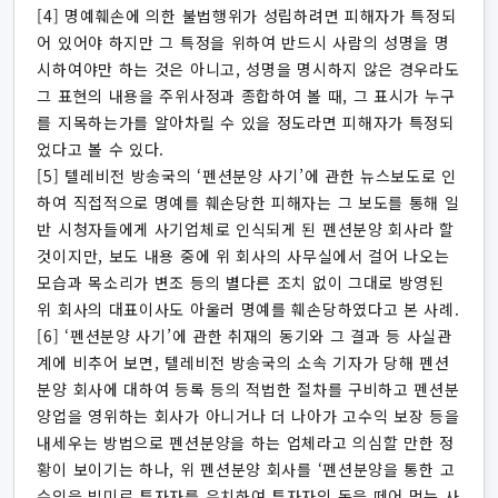
[4] 명예훼손에 의한 불법행위가 성립하려면 피해자가 특정되
어 있어야 하지만 그 특정을 위하여 반드시 사람의 성명을 명
시하여야만 하는 것은 아니고, 성명을 명시하지 않은 경우라도
그 표현의 내용을 주위사정과 종합하여 볼 때, 그 표시가 누구
를 지목하는가를 알아차릴 수 있을 정도라면 피해자가 특정되
었다고 볼 수 있다.
[5] 텔레비전 방송국의 ‘펜션분양 사기’에 관한 뉴스보도로 인
하여 직접적으로 명예를 훼손당한 피해자는 그 보도를 통해 일
반 시청자들에게 사기업체로 인식되게 된 펜션분양 회사라 할
것이지만, 보도 내용 중에 위 회사의 사무실에서 걸어 나오는
모습과 목소리가 변조 등의 별다른 조치 없이 그대로 방영된
위 회사의 대표이사도 아울러 명예를 훼손당하였다고 본 사례.
[6] ‘펜션분양 사기’에 관한 취재의 동기와 그 결과 등 사실관
계에 비추어 보면, 텔레비전 방송국의 소속 기자가 당해 펜션
분양 회사에 대하여 등록 등의 적법한 절차를 구비하고 펜션분
양업을 영위하는 회사가 아니거나 더 나아가 고수익 보장 등을
내세우는 방법으로 펜션분양을 하는 업체라고 의심할 만한 정
황이 보이기는 하나, 위 펜션분양 회사를 ‘펜션분양을 통한 고
수익을 빌미로 투자자를 유치하여 투자자의 돈을 떼어 먹는 사