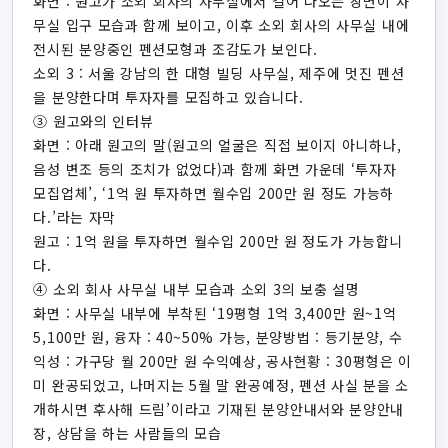
화면 : 원고가 소외 회사의 사무실에서 걸어 나오는 장면이 사
무실 입구 모습과 함께 보이고, 이후 소외 회사의 사무실 내에
전시된 분양중인 펜션모형과 조감도가 보인다.
소외 3 : 서울 강남의 한 대형 빌딩 사무실, 제주에 멋진 펜션
을 분양한다며 투자자를 모집하고 있습니다.
③ 원고와의 인터뷰
화면 : 아래 원고의 말(원고의 얼굴은 직접 보이지 아니하나,
음성 변조 등의 조치가 없었다)과 함께 화면 가운데 ‘투자자
모집업체’, ‘1억 원 투자하면 월수입 200만 원 정도 가능하
다.’라는 자막
원고 : 1억 원을 투자하면 월수입 200만 원 정도가 가능합니
다.
④ 소외 회사 사무실 내부 모습과 소외 3의 보충 설명
화면 : 사무실 내부에 부착된 ‘19평형 1억 3,400만 원~1억
5,100만 원, 융자 : 40~50% 가능, 분양방법 : 등기분양, 수
익성 : 가구당 월 200만 원 수익예상, 공사현황 : 30평형은 이
미 완공되었고, 나머지는 5월 말 완공예정, 펜션 사실 분을 소
개하시면 후사해 드림’이라고 기재된 분양안내서와 분양안내
장, 상담을 하는 사람들의 모습