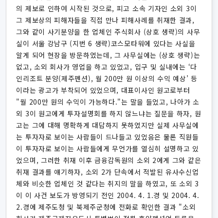
의 제보로 인하여 시작된 것으로, 피고 소속 기자인 소외 3이
그 제보상의 피해자들을 직접 만나 피해사례를 취재한 결과,
그와 같이 사기분양을 한 업체인 주식회사 (상호 생략)의 사무
실이 서울 강남구 (지번 6 생략)코스모타워에 있다는 사실을
알게 되어 현장을 방문하였는데, 그 사무실에는 (상호 생략)는
없고, 소외 회사가 영업을 하고 있었고, 입구 및 실내에는 ‘다
인리조트 분양(제주펜션), 월 200만 원 이상의 수익 예상’ 등
이라는 광고가 부착되어 있었으며, 대표이사인 원고로부터
"월 200만 원의 수익이 가능하다."는 말을 들었고, 나아가 소
외 3이 원고에게 투자설명회를 하지 않느냐는 질문을 하자, 원
고는 그에 대해 명확하게 대답하지 못하였지만 실제 사무실에
는 투자자로 보이는 사람들이 드나들고 있었음은 물론 직원들
이 투자자로 보이는 사람들에게 무언가를 열심히 설명하고 있
었으며, 그러한 취재 이후 금융감독원의 소외 2에게 그와 같은
취재 결과를 얘기하자, 소외 2가 단속에서 적발된 유사수신업
체와 비슷한 업체인 것 같다는 취지의 말을 하였고, 또 소외 3
이 이 사건 보도가 방영되기 전인 2004. 4. 1.경 및 2004. 4.
2.경에 제주도청 및 북제주군청에 전화로 확인한 결과 "소외