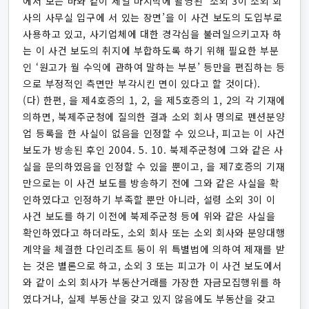
에서 보는 바와 같이 제일 마지막에 촬영된 ‘소외 3이 소외 회
사의 사무실 입구에 서 있는 장면’을 이 사건 보도의 도입부로
사용하고 있고, 사기업체에 대한 경각심을 불러일으키고자 하
는 이 사건 보도의 취지에 부합하도록 하기 위해 필요한 부분
인 ‘원고가 월 수익에 관하여 말하는 부분’ 등만을 편집하는 등
으로 부정적인 측면만 부각시킨 면이 있다고 할 것이다).
(다) 한편, 을 제4호증의 1, 2, 을 제5호증의 1, 2의 각 기재에
의하면, 북제주군청에 질의한 결과 소외 회사 명의로 펜션분양
업 등록을 한 사실이 없음을 인정할 수 있으나, 피고는 이 사건
보도가 방송된 후인 2004. 5. 10. 북제주군청에 그와 같은 사
실을 문의하였음을 인정할 수 있을 뿐이고, 을 제7호증의 기재
만으로는 이 사건 보도를 방송하기 전에 그와 같은 사실을 확
인하였다고 인정하기 부족할 뿐만 아니라, 설령 소외 3이 이
사건 보도를 하기 이전에 북제주군청 등에 위와 같은 사실을
확인하였다고 하더라도, 소외 회사 또는 소외 회사와 분양대행
계약을 체결한 다인리조트 둥이 위 특별법에 의하여 제재를 받
는 것은 별론으로 하고, 소외 3 또는 피고가 이 사건 보도에서
와 같이 소외 회사가 부동산거래를 가장한 자금모집행위를 하
였다거나, 실제 부동산을 갖고 있지 않음에도 부동산을 갖고