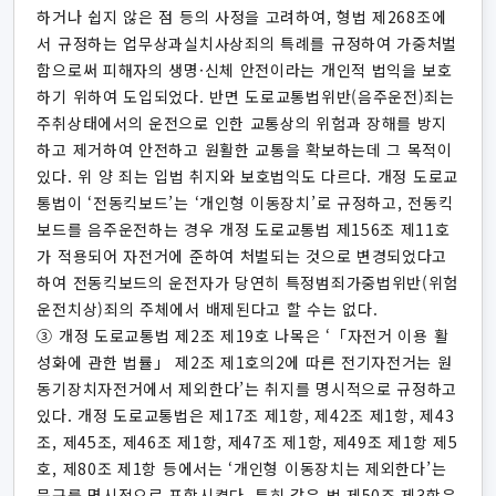
하거나 쉽지 않은 점 등의 사정을 고려하여, 형법 제268조에
서 규정하는 업무상과실치사상죄의 특례를 규정하여 가중처벌
함으로써 피해자의 생명·신체 안전이라는 개인적 법익을 보호
하기 위하여 도입되었다. 반면 도로교통법위반(음주운전)죄는
주취상태에서의 운전으로 인한 교통상의 위험과 장해를 방지
하고 제거하여 안전하고 원활한 교통을 확보하는데 그 목적이
있다. 위 양 죄는 입법 취지와 보호법익도 다르다. 개정 도로교
통법이 ‘전동킥보드’는 ‘개인형 이동장치’로 규정하고, 전동킥
보드를 음주운전하는 경우 개정 도로교통법 제156조 제11호
가 적용되어 자전거에 준하여 처벌되는 것으로 변경되었다고
하여 전동킥보드의 운전자가 당연히 특정범죄가중법위반(위험
운전치상)죄의 주체에서 배제된다고 할 수는 없다.
③ 개정 도로교통법 제2조 제19호 나목은 ‘「자전거 이용 활
성화에 관한 법률」 제2조 제1호의2에 따른 전기자전거는 원
동기장치자전거에서 제외한다’는 취지를 명시적으로 규정하고
있다. 개정 도로교통법은 제17조 제1항, 제42조 제1항, 제43
조, 제45조, 제46조 제1항, 제47조 제1항, 제49조 제1항 제5
호, 제80조 제1항 등에서는 ‘개인형 이동장치는 제외한다’는
문구를 명시적으로 포함시켰다. 특히 같은 법 제50조 제3항은