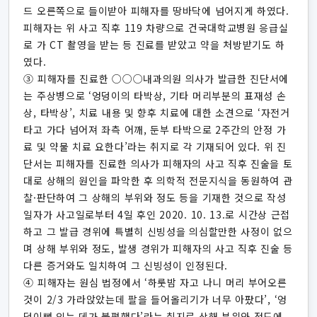
드 오른쪽으로 들이받아 피해자를 땅바닥에 넘어지게 하였다.
피해자는 위 사고 직후 119 차량으로 건국대학교병원 응급실
로 가 CT 촬영을 받는 등 진료를 받았고 약을 처방받기도 하
였다.
③ 피해자를 진료한 ○○○내과의원 의사가 발급한 진단서에
는 주상병으로 ‘엉덩이의 타박상, 기타 머리부분의 표재성 손
상, 타박상’, 치료 내용 및 향후 치료에 대한 소견으로 ‘자전거
타고 가다 넘어져 좌측 어깨, 둔부 타박으로 2주간의 안정 가
료 및 약물 치료 요한다’라는 취지로 각 기재되어 있다. 위 진
단서는 피해자를 진료한 의사가 피해자의 사고 직후 진술을 토
대로 상해의 원인을 파악한 후 의학적 전문지식을 동원하여 관
찰·판단하여 그 상해의 부위와 정도 등을 기재한 것으로 작성
일자가 사고일로부터 4일 후인 2020. 10. 13.로 시간상 근접
하고 그 발급 경위에 특별히 신빙성을 의심할만한 사정이 없으
며 상해 부위와 정도, 발생 경위가 피해자의 사고 직후 진술 등
다른 증거와도 일치하여 그 신빙성이 인정된다.
④ 피해자는 원심 법정에서 ‘하룻밤 자고 나니 머리 부어오른
것이 2/3 가라앉았는데 팔을 들어올리기가 너무 아팠다’, ‘엉
덩이뼈 있는 데가 불편했다’라는 취지로 상해 부위와 정도에