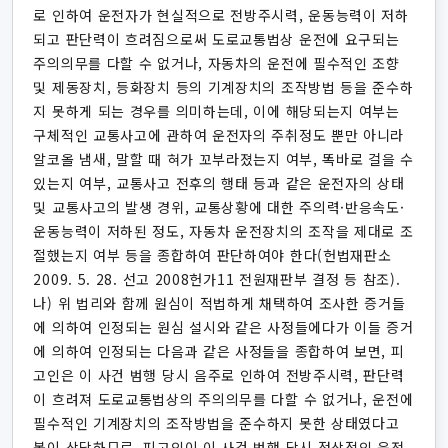
로 인하여 운전자가 현실적으로 전방주시력, 운동능력이 저하
되고 판단력이 흐려짐으로써 도로교통법상 운전에 요구되는
주의의무를 다할 수 없거나, 자동차의 운전에 필수적인 조향
및 제동장치, 등화장치 등의 기계장치의 조작방법 등을 준수하
지 못하게 되는 경우를 의미하는데, 이에 해당되는지 여부는
구체적인 교통사고에 관하여 운전자의 주취정도 뿐만 아니라
알코올 냄새, 말할 때 혀가 꼬부라졌는지 여부, 똑바로 걸을 수
있는지 여부, 교통사고 전후의 행태 등과 같은 운전자의 상태
및 교통사고의 발생 경위, 교통상황에 대한 주의력·반응속도·
운동능력이 저하된 정도, 자동차 운전장치의 조작을 제대로 조
절했는지 여부 등을 종합하여 판단하여야 한다(헌법재판소
2009. 5. 28. 선고 2008헌가11 전원재판부 결정 등 참조).
나) 위 법리와 함께 원심이 적법하게 채택하여 조사한 증거들
에 의하여 인정되는 원심 설시와 같은 사정들에다가 이들 증거
에 의하여 인정되는 다음과 같은 사정들을 종합하여 보면, 피
고인은 이 사건 범행 당시 음주로 인하여 전방주시력, 판단력
이 흐려져 도로교통법상의 주의의무를 다할 수 없거나, 운전에
필수적인 기계장치의 조작방법을 준수하지 못한 상태였다고
봄이 상당하므로, 피고인이 이 사건 범행 당시 정상적인 운전