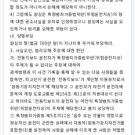
할 정도가 아니어서 상해에 해당하지 아니한다.
4) 그럼에도 원심은 특정범죄가중법위반(위험운전치상)의 점
에 대한 공소사실을 유죄로 인정하였으니 원심에는 사실을 오
인하거나 법리를 오해한 위법이 있다.
나. 양형부당
원심의 형(벌금 700만 원)이 지나치게 무거워 부당하다.
3. 사실오인, 법리오해 주장에 대한 판단
가. 전동킥보드 운전자가 특정범죄가중법위반(위험운전치상)
의 주체가 될 수 없다는 주장에 대하여
관계법령과 이 사건 기록을 통해 알 수 있는 다음 사정들을 종
합하면, 피고인이 운전한 ‘전동킥보드’가 개인형 이동장치로서
‘원동기장치자전거’에 해당하고 그 운전자가 자전거 운전자에
준하여 개정 도로교통법 제156조 제11호의 적용대상이 된다
고 하더라도 ‘전동킥보드의 운전자’는 여전히 특정범죄가중법
위반(위험운전치상)의 주체에 해당한다고 봄이 상당하다.
① 특정범죄가중법 제5조의11은 ‘음주 또는 약물의 영향으로
정상적인 운전이 곤란한 상태에서 자동차(원동기장치자전거를
포함한다)를 운전하여 사람을 상해에 이르게 한 사람은 처벌한