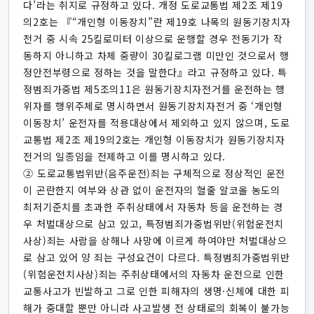
다’라는 취지로 규정하고 있다. 개정 도로교통법 제2조 제19
의2호는 『“개인형 이동장치”란 제19호 나목의 원동기장치자
전거 중 시속 25킬로미터 이상으로 운행할 경우 전동기가 작
동하지 아니하고 차체 중량이 30킬로그램 미만인 것으로서 행
정안전부령으로 정하는 것을 말한다』라고 규정하고 있다. 특
정범죄가중법 제5조의11은 원동기장치자전거를 운전하는 행
위자를 행위주체로 명시하면서 원동기장치자전거 중 ‘개인형
이동장치’ 운전자를 적용대상에서 제외하고 있지 않으며, 도로
교통법 제2조 제19의2호는 개인형 이동장치가 원동기장치자
전거의 일종임을 전제하고 이를 명시하고 있다.
② 도로교통법위반(음주운전)죄는 구체적으로 정상적인 운전
이 곤란한지 여부와 상관 없이 운전자의 혈줄 알코올 농도의
최저기준치를 초과한 주취상태에서 자동차 등을 운전하는 경
우 처벌대상으로 삼고 있고, 특정범죄가중법위반(위험운전치
사상)죄는 사람을 상해나 사망에 이르게 하여야만 처벌대상으
로 삼고 있어 양 죄는 구성요건이 다르다. 특정범죄가중법위반
(위험운전치사상)죄는 주취상태에서의 자동차 운전으로 인한
교통사고가 빈발하고 그로 인한 피해자의 생명·신체에 대한 피
해가 중대할 뿐만 아니라 사고발생 전 상태로의 회복이 불가능