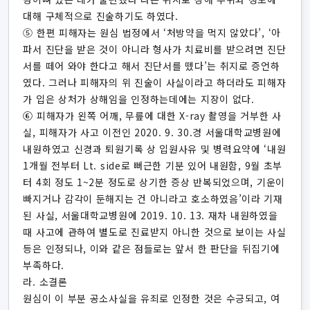
대해 구체적으로 진술하기도 하였다.
⑤ 한편 피해자는 원심 법정에서 ‘처방약을 먹지 않았다’, ‘아
파서 진단을 받은 것이 아니라 형사가 치료비를 받으려면 진단
서를 떼어 와야 한다고 해서 진단서를 뗐다’는 취지로 증언하
였다. 그러나 피해자의 위 진술이 사실이라고 하더라도 피해자
가 입은 상처가 상해임을 인정하는데에는 지장이 없다.
⑥ 피해자가 왼쪽 어깨, 무릎에 대한 X-ray 촬영을 거부한 사
실, 피해자가 사고 이전인 2020. 9. 30.경 서울대학교병원에
내원하였고 신경과 퇴원기록 상 입원사유 및 병력요약에 ‘내원
1개월 전부터 Lt. side로 뻐근한 기분 있어 내원함, 9월 초부
터 4회 정도 1~2분 정도로 상기한 증상 반복되었으며, 기운이
빠지거나 감각이 둔해지는 건 아니라고 호소하였음’이라 기재
된 사실, 서울대학교병원에 2019. 10. 13. 재차 내원하였을
때 사고에 관하여 별도로 진료받지 아니한 것으로 보이는 사실
등은 인정되나, 이와 같은 점들로는 앞서 한 판단을 뒤집기에
부족하다.
라. 소결론
원심이 이 부분 공소사실을 유죄로 인정한 것은 수긍되고, 여