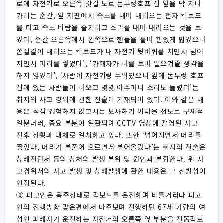
로에 자전거로 오른쪽 갓길 도로 논두렁호프 집 앞을 막 지나
가려는 순간, 앞 저편에서 속도를 내며 내려오는 전자 킥보드
를 타고 속도 바람을 즐기려고 소리를 내며 내려오는 것을 보
았다, 순간 오른쪽에서 왼쪽으로 핸들을 틀며 힘있게 밟았으나
쏜살같이 내려오는 킥보드가 내 자전거 뒷바퀴를 치면서 넘어
지면서 머리를 찧었다’, ‘가해자가 나를 보며 일으켜줄 생각을
하지 않았다’, ‘사람이 자전거랑 누워있으니 앞에 논두렁 호프
집에 있는 사람들이 나오고 몇몇 아주머니 소리도 들렸다’는
취지의 사고 경위에 관한 진술이 기재되어 있다. 이와 같은 내
용은 직접 경험하지 않고서는 묘사하기 어려울 정도로 구체적
일뿐더러, 중요 부분이 일관되며 CCTV 영상에 촬영된 사고
전후 상황과 대체로 일치하고 있다. 또한 ‘넘어지면서 머리를
찧었다, 머리가 부풀어 오르면서 부어올랐다’는 취지의 진술은
상해진단서 등의 상처의 발생 부위 및 원인과 부합한다. 위 사
고경위서의 사고 발생 및 상해발생에 관한 내용은 그 신빙성이
인정된다.
② 피고인은 음주상태로 킥보드를 운전하며 비틀거리다 피고
인의 진행방향 맞은편에서 마주보며 진행하던 67세 가량의 여
성인 피해자가 운전하는 자전거의 오른쪽 옆 부분을 전동킥보