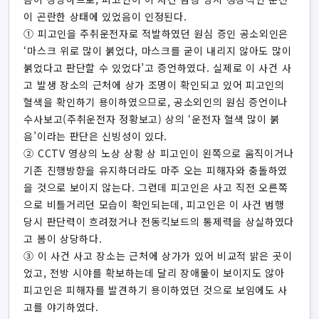
이 곤란한 상태에 있었음이 인정된다.
① 피고인을 주취운전자로 적발하였던 원심 증인 공소외인은
‘마스크 위로 많이 붉었다, 마스크를 굳이 내리지 않아도 많이
붉었다고 판단할 수 있었다’고 증언하였다. 실제로 이 사건 사
고 발생 장소의 근처에 상가 조명이 확인되고 있어 피고인의
혈색을 확인하기 용이하였으므로, 공소외인의 원심 증언이나
수사보고(주취운전자 정황보고) 상의 ‘운전자 혈색 많이 붉
음’이라는 판단은 신빙성이 있다.
② CCTV 영상의 노상 상황 상 피고인이 왼쪽으로 움직이거나
기존 진행방향을 유지하더라도 마주 오는 피해자와 충돌하였
을 것으로 보이지 않는다. 그런데 피고인은 사고 직전 오른쪽
으로 비틀거리던 모습이 확인되는데, 피고인은 이 사건 범행
당시 판단력이 흐려졌거나 전동킥보드의 통제력을 상실하였다
고 봄이 상당하다.
③ 이 사건 사고 장소는 근처에 상가가 있어 비교적 밝은 곳이
었고, 전방 시야를 확보하는데 달리 장애물이 보이지도 않아
피고인은 피해자를 발견하기 용이하였던 것으로 보임에도 사
고를 야기하였다.