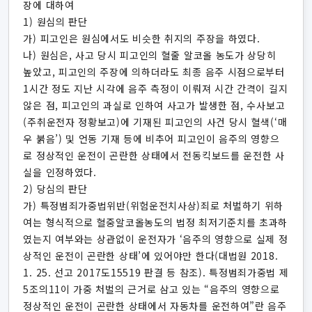
장에 대하여
1) 원심의 판단
가) 피고인은 원심에서도 비슷한 취지의 주장을 하였다.
나) 원심은, 사고 당시 피고인의 혈줄 알코올 농도가 상당히
높았고, 피고인의 주장에 의하더라도 최종 음주 시점으로부터
1시간 정도 지난 시각에 음주 측정이 이뤄져 시간 간격이 길지
않은 점, 피고인의 과실로 인하여 사고가 발생한 점, 수사보고
(주취운전자 정황보고)에 기재된 피고인의 사건 당시 혈색(‘매
우 붉음’) 및 언동 기재 등에 비추어 피고인이 음주의 영향으
로 정상적인 운전이 곤란한 상태에서 전동킥보드를 운전한 사
실을 인정하였다.
2) 당심의 판단
가) 특정범죄가중법위반(위험운전치사상)죄로 처벌하기 위하
여는 형식적으로 혈중알코올농도의 법정 최저기준치를 초과하
였는지 여부와는 상관없이 운전자가 ‘음주의 영향으로 실제 정
상적인 운전이 곤란한 상태’에 있어야만 한다(대법원 2018.
1. 25. 선고 2017도15519 판결 등 참조). 특정범죄가중법 제
5조의11이 가중 처벌의 근거로 삼고 있는 “음주의 영향으로
정상적인 운전이 곤란한 상태에서 자동차를 운전하여”란 음주