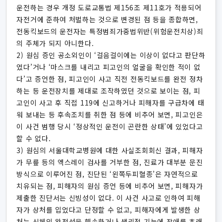
운전하는 경우 개정 도로교통법 제156조 제11호가 적용되어
자전거에 준하여 처벌하는 것으로 변경된 점 등을 종합하면,
전동킥보드의 운전자는 특정범죄가중법위반(위험운전치상)죄
의 주체가 되지 아니한다.
2) 원심 증인 공소외인이 ‘걸음걸이에는 이상이 없다고 판단하
였다’거나 ‘마스크를 내리고 피고인의 얼굴을 확인한 적이 없
다’고 증언한 점, 피고인이 사고 직전 전동킥보드를 완전 정차
하는 등 운전장치를 제대로 조작하였던 것으로 보이는 점, 피
고인이 사고 후 직접 119에 신고하거나 피해자를 구급차에 태
워 보내는 등 후속조치를 취한 점 등에 비추어 보면, 피고인은
이 사건 범행 당시 ‘정상적인 운전이 곤란한 상태’에 있었다고
할 수 없다.
3) 원심의 서울대학교병원에 대한 사실조회회신 결과, 피해자
가 무릎 등의 엑스레이 검사를 거부한 점, 진료가 대부분 문진
방식으로 이루어진 점, 진단된 ‘왼쪽두피혈종’은 자연적으로
치유되는 점, 피해자의 원심 증언 등에 비추어 보면, 피해자가
제출한 진단서는 신빙성이 없다. 이 사건 사고로 인하여 피해
자가 상처를 입었다고 단정할 수 없고, 피해자에게 발생한 상
처는 신체의 완전성을 훼손하거나 생리적 기능에 장애를 초래