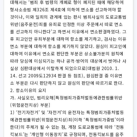
대해서는 ‘범죄 후 법령의 개폐로 형이 폐지된 때에 해당하여
형사소송법 제326조 제4호에 의하여 면소를 선고하여야 할
것이나, 이와 일죄의 관계에 있는 판시 범죄사실의 도로교통법
위반(음주운전)죄를 유죄로 인정한 이상 주문에서 따로 면소
를 선고하지 아니한다’고 하면서 이유에서 면소판결하였다. 그
후 피고인만 유죄부분에 대하여 항소를 제기하고, 검사는 이유
면소 부분에 대하여 항소를 제기하지 않았다. 원심이 피고인에
대하여 이유에서 면소로 판단한 부분은 상소불가분의 원칙에
따라 당심에 이심되기는 하나 공격·방어의 대상에서 벗어나 사
실상 심판대상에서 이탈하게 되었으므로(대법원 2010. 1.
14. 선고 2009도12934 판결 등 참조), 원심판결 중 이유면
소 부분은 다시 판단하지 않고 원심의 판단에 따르기로 한다.
2. 항소이유의 요지
가. 사실오인, 법리오해[특정범죄가중처벌등에관한법률위반
(위험운전치상) 부분]
1) ‘전기자전거’ 및 ‘자전거’의 운전자는 특정범죄가중처벌등
에관한법률위반(위험운전치상)죄(이하 ‘특정범죄가중법’이라
한다)의 주체가 될 수 없는 점, 개정 도로교통법에 따라 ‘전동
킥보드’는 ‘개인형 이동장치’로 규정되며, 전동킥보드를 음주