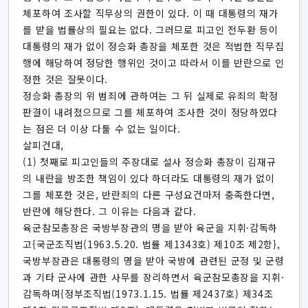
체포하여 조사할 직무상의 권한이 있다. 이 때 대통령의 재가
를 받을 법률상의 필요는 없다. 그러므로 피고인 전두환 등이
대통령의 재가 없이 정승화 총장을 체포한 것은 적법한 직무집
행에 해당하여 정당한 행위인 것이고 따라서 이를 반란으로 인
정한 것은 잘못이다.
정승화 총장의 위 범죄에 관하여는 그 뒤 실제로 유죄의 확정
판결이 내려졌으므로 그를 체포하여 조사한 것이 정당하였다
는 점은 더 이상 다툴 수 없는 일이다.
살피건대,
(1) 첫째로 피고인들의 주장대로 설사 정승화 총장이 김재규
의 내란을 방조한 책임이 있다 하더라도 대통령의 재가 없이
그를 체포한 것은, 반란죄의 다른 구성요건마저 충족한다면,
반란에 해당한다. 그 이유는 다음과 같다.
육군참모총장은 국방부장관의 명을 받아 육군을 지휘·감독하
고{국군조직법(1963.5.20. 법률 제1343호) 제10조 제2항},
국방부장관은 대통령의 명을 받아 국방에 관련된 군정 및 군령
과 기타 군사에 관한 사무를 장리하면서 육군참모총장을 지휘·
감독하며{정부조직법(1973.1.15. 법률 제2437호) 제34조