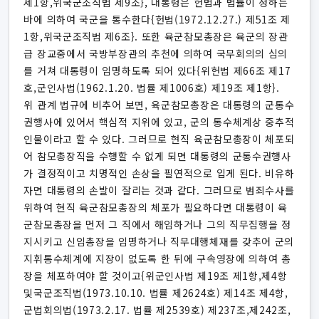
제1항,위국군조직법 제9조}, 대통령은 헌법과 법률이 정하는
바에 의하여 국군을 통수한다{헌법(1972.12.27.) 제51조 제
1항,위국군조직법 제6조}. 또한 육군참모총장은 육군의 장관
급 장교중에서 국방부장관의 추천에 의하여 국무회의의 심의
를 거쳐 대통령이 임명하도록 되어 있다{위헌법 제66조 제17
호,군인사법(1962.1.20. 법률 제1006호) 제19조 제1항}.
위 관계 법규에 비추어 보면, 육군참모총장은 대통령의 군통수
권행사에 있어서 핵심적 지위에 있고, 군의 통수체계상 중추적
인물이라고 할 수 있다. 그러므로 현직 육군참모총장이 체포되
어 참모총장직을 수행할 수 없게 되면 대통령의 군통수권행사
가 결정적이고 치명적인 손상을 필연적으로 입게 된다. 비유하
자면 대통령의 손발이 잘리는 것과 같다. 그러므로 범죄수사를
위하여 현직 육군참모총장의 체포가 필요하다면 대통령이 육
군참모총장을 먼저 그 직에서 해임하거나 그의 직무집행을 정
지시키고 신임총장을 임명하거나 직무대행체재를 갖추어 군의
지휘통수체계에 지장이 없도록 한 뒤에 구속영장에 의하여 총
장을 체포하여야 할 것이고{위군인사법 제19조 제1항,제4항
및국군조직법(1973.10.10. 법률 제2624호) 제14조 제4항,
군법회의법(1973.2.17. 법률 제2539호) 제237조,제242조,