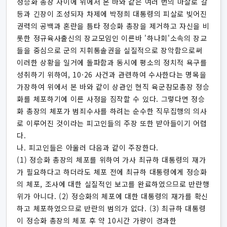
정승화 총장 사이에 위에서 본 바와 같은 여러 번의 마찰로 갈
등과 긴장이 조성되자 차제에 박정희 대통령의 피살로 빚어진
권력의 공백과 혼란을 틈타 정승화 총장을 제거하고 자신을 비
롯한 정규육사출신의 장교모임인 이른바 '하나회'소속의 장교
들을 중심으로 군의 지휘통솔권을 실질적으로 장악함으로써
이러한 상황을 일거에 돌파함과 동시에 평소의 정치적 욕구를
성취하기 위하여, 10·26 사건과 관련하여 수사한다는 명목을
가장하여 위에서 본 바와 같이 상관인 현직 육군참모총장 정승
화를 체포하기에 이른 사정을 짐작할 수 있다. 그렇다면 정승
화 총장의 체포가 범죄수사를 하려는 순수한 직무집행의 의사
로 이루어진 것이라는 피고인들의 주장 또한 받아들이기 어렵
다.
나. 피고인들은 아울러 다음과 같이 주장한다.
(1) 정승화 총장의 체포를 위하여 가사 최규하 대통령의 재가
가 필요하다고 하더라도 체포 전에 최규하 대통령에게 정승화
의 체포, 조사에 대한 실질적인 보고를 완료하였으므로 반란행
위가 아니다. (2) 정승화의 체포에 대한 대통령의 재가를 확신
하고 체포하였으므로 반란의 범의가 없다. (3) 최규하 대통령
이 정승화 총장의 체포 후 약 10시간 가량이 경과한