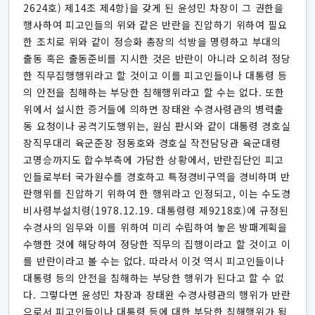
2624호) 제14조 제4항}을 갖게 된 윤성민 차장이 그 권한을
행사하여 피고인들의 위와 같은 반란을 진압하기 위하여 필요
한 조치로 위와 같이 정승화 총장의 석방을 명령하고 부대의
출동 혹은 출동준비를 지시한 것은 반란이 아니라 오히려 정당
한 직무집행행위라고 할 것이고 이를 피고인들이나 대통령 등
의 안전을 침해하는 부당한 침해행위라고 할 수는 없다. 또한
위에서 설시한 증거들에 의하면 장태완 수경사령관의 병력출
동 요청이나 공격기도행위는, 원심 판시와 같이 대통령 경호실
장직무대리 육군준장 정동호와 경호실 작전담당관 육군대령
고명승까지도 합수부측에 가담한 상황에서, 반란집단인 피고
인들로부터 국가원수를 경호하고 특정경비구역을 경비하며 반
란행위를 진압하기 위하여 한 행위라고 인정되고, 이는 수도경
비사령부설치령(1978.12.19. 대통령령 제9218호)에 규정된
수경사의 임무와 이를 위하여 미리 수립하여 놓은 방패계획을
수행한 것에 해당하여 정당한 직무의 집행이라고 할 것이고 이
를 반란이라고 볼 수는 없다. 따라서 이것 역시 피고인들이나
대통령 등의 안전을 침해하는 부당한 행위가 된다고 할 수 없
다. 그렇다면 윤성민 차장과 장태완 수경사령관의 행위가 반란
으로서 피고인들이나 대통령 등에 대한 부당한 침해행위가 됨