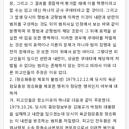
장, 그리고 그 결과를 종합하여 평가할 때에 이를 혁명이라고
할 수는 없고 대신 하나의 군사 쿠데타라고 할 것이다. 그리고
그 발생 당시의 형법과 군형법에 의하면 이것이 내란과 반란의
범죄를 구성하는 것도 뒤의 범죄사실 인정에서 보는 바와 같이
분명하며 위 형법과 군형법의 해당 조항이 그 뒤에 효력을 상
실한 바 없음 또한 명백하다. 이러한 경우에 쿠데타를 처벌하
는 것은 법의 효력이나 이론의 문제가 아니라 법의 집행과 실
천의 문제라는 것 또한 이미 위에서 밝힌 바이다. 그렇다면 피
고인들이 일으킨 반란과 내란이, 성공한 쿠데타에 해당하여 처
벌될 수 없다는 법리는 존재하지 않는 것이고 따라서 이와 다
른 피고인들의 주장은 이유 없다.
2. (정승화총장 체포의 불법성) 1979.12.12.에 당시의 육군
참모총장 정승화를 체포한 행위가 정당한 행위인지 여부에 대
하여
가. 피고인들은 항소이유의 하나로 다음과 같이 주장한다.
1979.10.26. 당시의 중앙정보부장 김재규가 박정희 대통령
을 살해하고 내란을 일으켰는데 당시의 육군참모총장 정승화
는 이 내란을 방조하는 범죄를 저질렀다. 피고인 전두환은 계
엄사령부 소속 합동수사본부의 본부장으로서 이러한 범인을