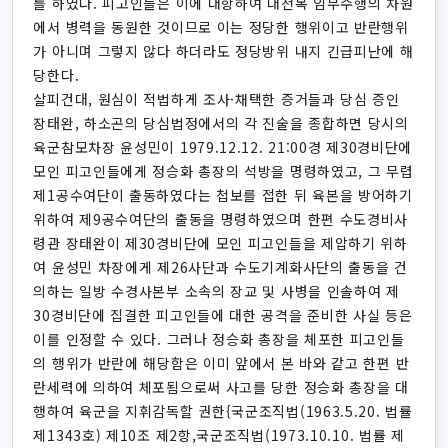
를 하였다. 피고인들은 이에 대항하여 대전복 임무수행의 차원
에서 병력을 동원한 것이므로 이는 정당한 행위이고 반란행위
가 아니며 그렇지 않다 하더라도 정당방위 내지 긴급피난에 해
당한다.
살피건대, 원심이 적법하게 조사·채택한 증거들과 당심 증인
장태완, 하소곤의 당심법정에서의 각 진술을 종합하면 당시의
육군참모차장 윤성민이 1979.12.12. 21:00경 제30경비단에
모인 피고인들에게 정승화 총장의 석방을 명령하였고, 그 무렵
제1공수여단이 출동하였다는 첩보를 접한 뒤 육본을 방어하기
위하여 제9공수여단의 출동을 명령하였으며 한편 수도경비사
령관 장태완이 제30경비단에 모인 피고인들을 제압하기 위하
여 윤성민 차장에게 제26사단과 수도기계화사단의 출동을 건
의하는 일방 수경사본부 소속의 장교 및 사병을 인솔하여 제
30경비단에 집결한 피고인들에 대한 공격을 준비한 사실 등은
이를 인정할 수 있다. 그러나 정승화 총장을 체포한 피고인들
의 행위가 반란에 해당함은 이미 앞에서 본 바와 같고 한편 반
란세력에 의하여 체포됨으로써 사고를 당한 정승화 총장을 대
행하여 육군을 지휘감독할 권한{국군조직법(1963.5.20. 법률
제1343호) 제10조 제2항,국군조직법(1973.10.10. 법률 제