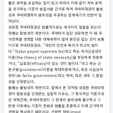
률은 효력을 상실하는 일이 없고 따라서 이와 같이 계속 효력
을 유지하는 기존의 법질서를 근거로 하여 쿠데타정권의 불법
성과 쿠데타행위의 범죄성을 추궁하는 문제제기가 빈번히 일
어난다.
성공한 쿠데타정권은 법률적으로는 세가지의 얼굴을 갖는다.
첫째는 합법성의 측면이다. 쿠데타가 일단 성공하면 이 때 국
가전체를 경영할 다른 대체세력이 얼마 동안은 없는 것이 보통
이므로 쿠데타정권은, "국민의 안전과 복지가 최고의 법이
다."(Salus populi suprema lex)라고 하는 국가긴급성의
이론(the theory of state necessity)을 부당하게 차용하
거나, "실효성(efficacy)이 있는 것이 법이다."라고 하는 근
본규범(grundnorm)이론을 확대적용하거나, 혹은 사실상의
정부(de facto government)라고 하여, 많은 경우 그 합법
성을 인정받는다.
둘째는 불법성의 측면이다. 앞에서 본 것처럼 성공한 쿠데타정
권이 합법성을 인정받는 실질적 이유는, 그 형식적인 이론구성
은 여하간에, 쿠데타정권이 그 탄생의 범죄성에 불구하고 그
탄생 이후에는 기존의 헌법과 법률을 존중하고 이에 근거하여
권력을 행사하기 때문이다. 선량한 정부(good