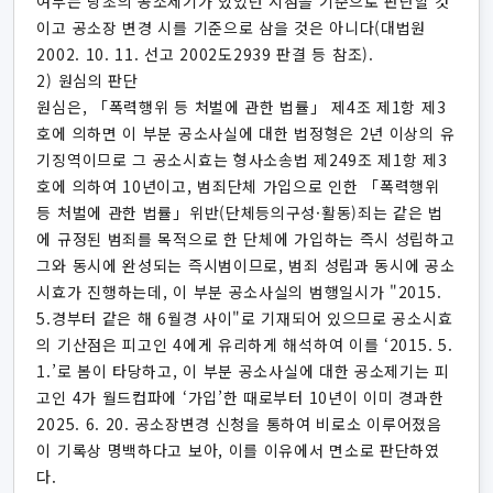
여부는 당초의 공소제기가 있었던 시점을 기준으로 판단할 것
이고 공소장 변경 시를 기준으로 삼을 것은 아니다(대법원
2002. 10. 11. 선고 2002도2939 판결 등 참조).
2) 원심의 판단
원심은, 「폭력행위 등 처벌에 관한 법률」 제4조 제1항 제3
호에 의하면 이 부분 공소사실에 대한 법정형은 2년 이상의 유
기징역이므로 그 공소시효는 형사소송법 제249조 제1항 제3
호에 의하여 10년이고, 범죄단체 가입으로 인한 「폭력행위
등 처벌에 관한 법률」위반(단체등의구성·활동)죄는 같은 법
에 규정된 범죄를 목적으로 한 단체에 가입하는 즉시 성립하고
그와 동시에 완성되는 즉시범이므로, 범죄 성립과 동시에 공소
시효가 진행하는데, 이 부분 공소사실의 범행일시가 "2015.
5.경부터 같은 해 6월경 사이"로 기재되어 있으므로 공소시효
의 기산점은 피고인 4에게 유리하게 해석하여 이를 ‘2015. 5.
1.’로 봄이 타당하고, 이 부분 공소사실에 대한 공소제기는 피
고인 4가 월드컵파에 ‘가입’한 때로부터 10년이 이미 경과한
2025. 6. 20. 공소장변경 신청을 통하여 비로소 이루어졌음
이 기록상 명백하다고 보아, 이를 이유에서 면소로 판단하였
다.