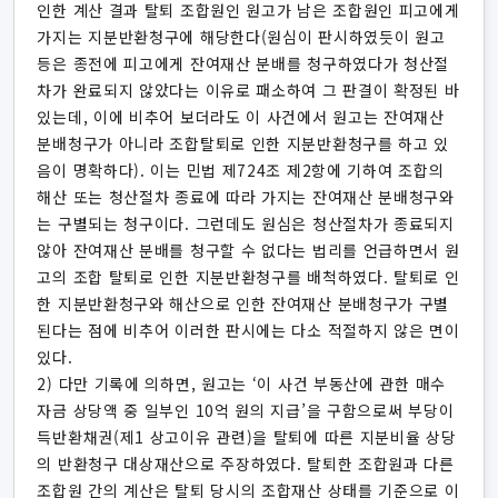
인한 계산 결과 탈퇴 조합원인 원고가 남은 조합원인 피고에게
가지는 지분반환청구에 해당한다(원심이 판시하였듯이 원고
등은 종전에 피고에게 잔여재산 분배를 청구하였다가 청산절
차가 완료되지 않았다는 이유로 패소하여 그 판결이 확정된 바
있는데, 이에 비추어 보더라도 이 사건에서 원고는 잔여재산
분배청구가 아니라 조합탈퇴로 인한 지분반환청구를 하고 있
음이 명확하다). 이는 민법 제724조 제2항에 기하여 조합의
해산 또는 청산절차 종료에 따라 가지는 잔여재산 분배청구와
는 구별되는 청구이다. 그런데도 원심은 청산절차가 종료되지
않아 잔여재산 분배를 청구할 수 없다는 법리를 언급하면서 원
고의 조합 탈퇴로 인한 지분반환청구를 배척하였다. 탈퇴로 인
한 지분반환청구와 해산으로 인한 잔여재산 분배청구가 구별
된다는 점에 비추어 이러한 판시에는 다소 적절하지 않은 면이
있다.
2) 다만 기록에 의하면, 원고는 ‘이 사건 부동산에 관한 매수
자금 상당액 중 일부인 10억 원의 지급’을 구함으로써 부당이
득반환채권(제1 상고이유 관련)을 탈퇴에 따른 지분비율 상당
의 반환청구 대상재산으로 주장하였다. 탈퇴한 조합원과 다른
조합원 간의 계산은 탈퇴 당시의 조합재산 상태를 기준으로 이