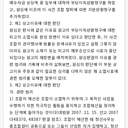
매수자금 상당액 중 일부에 대하여 부당이득반환청구를 하였
고, 원심에 이르러 이 사건 조합 탈퇴에 따른 지분반환청구를
추가하였다.
2. 제1 상고이유에 대한 판단
원심은 판시와 같은 이유로 원고의 부당이득반환청구에 대한
피고의 소멸시효 완성 항변이 이유 있다고 판단한 후, 이 사건
조합의 권리행사에 법률상 장애사유가 있었고 설령 그렇지 않
더라도 원고의 소제기 또는 피고의 채무승인으로 시효가 중단
되었다는 원고의 재항변을 배척하였다. 원심판결의 이유를 관
련 법리와 기록에 비추어 살펴보면, 원심의 판단에 이 부분 상
고이유 주장과 같이 필요한 심리를 다하지 않은 채 소멸시효에
관한 법리를 오해한 잘못이 없다.
3. 제2 상고이유에 대한 판단
가. 관련 법리
1) 조합의 해산은 조합이 소멸하기 위하여 그 목적인 사업을
수행하기 위한 적극적인 활동을 중지하고 조합재산을 정리하
는 단계에 들어가는 것이다(대법원 2007. 11. 15. 선고 2007
다48370, 48387 판결 참조). 조합이 해산한 때 청산사무는
총조합원이 공동으로 또는 그들이 선임한 자가 집행하고, 청산