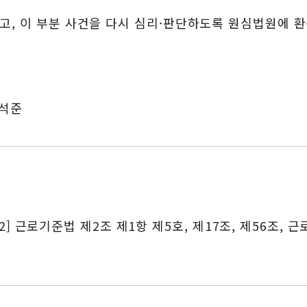
고, 이 부분 사건을 다시 심리·판단하도록 원심법원에 환
오석준
 [2] 근로기준법 제2조 제1항 제5호, 제17조, 제56조,