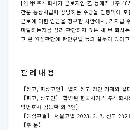
[2] 甲 주식회사가 근로자인 乙 등에게 1주 
간분 통상시급에 상당하는 수당을 연봉액에 포함
근로에 대한 임금을 청구한 사안에서, 기지급
미달하는지를 심리·판단하지 않은 채 甲 회사는
고 본 원심판단에 판단유탈 등의 잘못이 있다고
판례내용
【원고, 피상고인】 별지 원고 명단 기재와 같다
【피고, 상고인】 합병된 한국시거스 주식회사
당변호사 김능환 외 3인)
【원심판결】 서울고법 2023. 2. 3. 선고 202
【주 문】