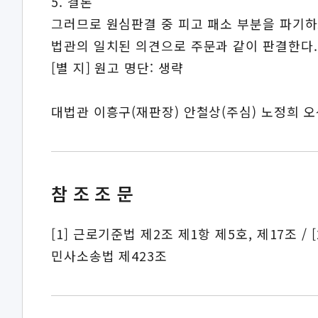
5. 결론
그러므로 원심판결 중 피고 패소 부분을 파기하
법관의 일치된 의견으로 주문과 같이 판결한다.
[별 지] 원고 명단: 생략
대법관 이흥구(재판장) 안철상(주심) 노정희 
참조조문
[1] 근로기준법 제2조 제1항 제5호, 제17조 /
민사소송법 제423조