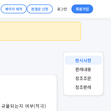
페이지 제작
판결문 신청
로그인
회원가입
판시사항
판례내용
참조조문
참조판례
 규율되는지 여부(적극)