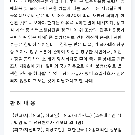
다며 국가배상청구를 하였다가, 甲이 구 민주화운동 관련자 명
예회복 및 보상 등에 관한 법률에 따른 보상금 등 지급결정에
동의함으로써 같은 법 제18조 제2항에 따라 재판상 화해가 성
립된 것으로 보아야 한다는 이유로 각하판결이 내려지자, 상고
심 계속 중 헌법소원심판을 청구하여 위 조항의 ‘민주화운동과
관련하여 입은 피해’ 중 불법행위로 인한 정신적 손해에 관한
부분은 헌법에 위반된다는 결정을 받은 다음, 위 국가배상청구
중 위자료 청구 부분에 관하여 재심을 청구한 사안에서, 제반
사정을 종합하면 소 제기 당시까지도 甲이 국가를 상대로 긴급
조치 제9호에 기한 일련의 국가작용으로 인한 불법행위로 발
생한 권리를 행사할 수 없는 장애사유가 있어 소멸시효가 완성
되지 않았다고 보는 것이 타당하다고 한 사례
판례내용
【원고(재심원고), 상고인】 원고(재심원고) (소송대리인 법
무법인 덕수 담당변호사 김형태 외 1인)
【피고(재심피고), 피상고인】 대한민국 (소송대리인 정부법