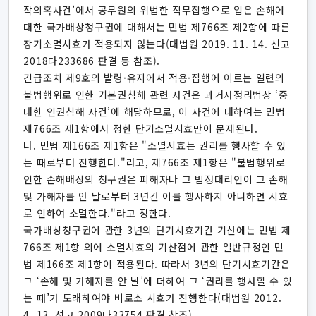
작의혹사건’에서 공무원의 위법한 직무집행으로 입은 손해에
대한 국가배상청구권에 대해서는 민법 제766조 제2항에 따른
장기소멸시효가 적용되지 않는다(대법원 2019. 11. 14. 선고
2018다233686 판결 등 참조).
긴급조치 제9호의 발령·유지에서 적용·집행에 이르는 일련의
불법행위로 인한 기본권침해 관련 사건은 과거사정리법상 ‘중
대한 인권침해 사건’에 해당하므로, 이 사건에 대하여는 민법
제766조 제1항에서 정한 단기소멸시효만이 문제된다.
나. 민법 제166조 제1항은 "소멸시효는 권리를 행사할 수 있
는 때로부터 진행한다."라고, 제766조 제1항은 "불법행위로
인한 손해배상의 청구권은 피해자나 그 법정대리인이 그 손해
및 가해자를 안 날로부터 3년간 이를 행사하지 아니하면 시효
로 인하여 소멸한다."라고 정한다.
국가배상청구권에 관한 3년의 단기시효기간 기산에는 민법 제
766조 제1항 외에 소멸시효의 기산점에 관한 일반규정인 민
법 제166조 제1항이 적용된다. 따라서 3년의 단기시효기간은
그 ‘손해 및 가해자를 안 날’에 더하여 그 ‘권리를 행사할 수 있
는 때’가 도래하여야 비로소 시효가 진행한다(대법원 2012.
4. 13. 선고 2009다33754 판결 참조).