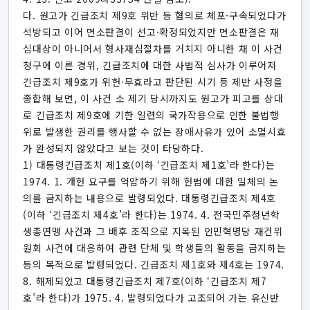
다. 원고가 긴급조치 제9호 위반 등 혐의로 체포·구속되었다가
석방되고 이어 면소판결이 선고·확정되었지만 면소판결은 재
심대상이 아니어서 형사재심절차를 거치지 아니한 채 이 사건
청구에 이른 경위, 긴급조치에 대한 사법적 심사가 이루어져
긴급조치 제9호가 위헌·무효라고 판단된 시기 등 제반 사정을
종합해 보면, 이 사건 소 제기 당시까지도 원고가 피고를 상대
로 긴급조치 제9호에 기한 일련의 국가작용으로 인한 불법행
위로 발생한 권리를 행사할 수 없는 장애사유가 있어 소멸시효
가 완성되지 않았다고 보는 것이 타당하다.
1) 대통령긴급조치 제1호(이하 ‘긴급조치 제1호’라 한다)는
1974. 1. 개헌 요구를 억압하기 위해 헌법에 대한 일체의 논
의를 금지하는 내용으로 발령되었다. 대통령긴급조치 제4호
(이하 ‘긴급조치 제4호’라 한다)는 1974. 4. 전국민주청년학
생총연맹 사건과 그 배후 조직으로 지목된 인민혁명당 재건위
원회 사건에 대응하여 관련 단체 및 학생들의 활동을 금지하는
등의 목적으로 발령되었다. 긴급조치 제1호와 제4호는 1974.
8. 해제되었고 대통령긴급조치 제7호(이하 ‘긴급조치 제7
호’라 한다)가 1975. 4. 발령되었다가 고조되어 가는 유신반