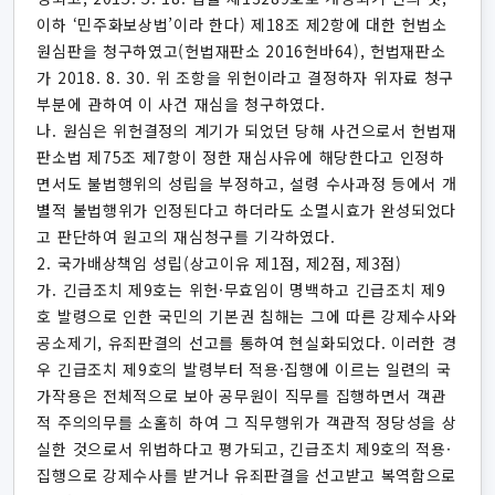
이하 ‘민주화보상법’이라 한다) 제18조 제2항에 대한 헌법소
원심판을 청구하였고(헌법재판소 2016헌바64), 헌법재판소
가 2018. 8. 30. 위 조항을 위헌이라고 결정하자 위자료 청구
부분에 관하여 이 사건 재심을 청구하였다.
나. 원심은 위헌결정의 계기가 되었던 당해 사건으로서 헌법재
판소법 제75조 제7항이 정한 재심사유에 해당한다고 인정하
면서도 불법행위의 성립을 부정하고, 설령 수사과정 등에서 개
별적 불법행위가 인정된다고 하더라도 소멸시효가 완성되었다
고 판단하여 원고의 재심청구를 기각하였다.
2. 국가배상책임 성립(상고이유 제1점, 제2점, 제3점)
가. 긴급조치 제9호는 위헌·무효임이 명백하고 긴급조치 제9
호 발령으로 인한 국민의 기본권 침해는 그에 따른 강제수사와
공소제기, 유죄판결의 선고를 통하여 현실화되었다. 이러한 경
우 긴급조치 제9호의 발령부터 적용·집행에 이르는 일련의 국
가작용은 전체적으로 보아 공무원이 직무를 집행하면서 객관
적 주의의무를 소홀히 하여 그 직무행위가 객관적 정당성을 상
실한 것으로서 위법하다고 평가되고, 긴급조치 제9호의 적용·
집행으로 강제수사를 받거나 유죄판결을 선고받고 복역함으로