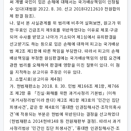
써 개별 국민이 입은 손해에 대해서는 국가배상책임이 인정될
수 있다(대법원 2022. 8. 30. 선고 2018다212610 전원합의
체 판결 참조).
나. 앞서 본 사실관계를 위 법리에 비추어 살펴보면, 원고가 위
헌·무효인 긴급조치 제9호를 위반하였다는 이유로 체포·구금
되어 수사를 받았고 나아가 기소되어 제1심에서 유죄판결을
선고받기도 하는 등으로 입은 손해에 대하여 피고는 국가배상
법 제2조 제1항에 따른 책임을 부담한다. 따라서 피고의 손해
배상책임을 부정한 원심판결에는 국가배상책임의 성립 요건에
관한 법리를 오해하여 판결에 영향을 미친 잘못이 있다. 이 점
을 지적하는 상고이유 주장은 이유 있다.
3. 소멸시효(상고이유 제4점)
가. 헌법재판소는 2018. 8. 30. 민법 제166조 제1항, 제766
조 제2항 중 「진실·화해를 위한 과거사정리 기본법」(이하
‘과거사정리법’이라 한다) 제2조 제1항 제3호의 ‘민간인 집단
희생사건’, 같은 항 제4호의 ‘중대한 인권침해사건·조작의혹사
건’에 적용되는 부분은 헌법에 위반된다는 결정을 선고하였다
(헌법재판소 2014헌바148 등 전원재판부 결정). 따라서 과거
사정리법상 ‘민간인 집단 희생사건’, ‘중대한 인권침해사건·조