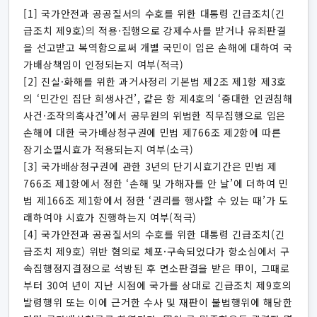
[1] 국가안전과 공공질서의 수호를 위한 대통령 긴급조치(긴
급조치 제9호)의 적용·집행으로 강제수사를 받거나 유죄판결
을 선고받고 복역함으로써 개별 국민이 입은 손해에 대하여 국
가배상책임이 인정되는지 여부(적극)
[2] 진실·화해를 위한 과거사정리 기본법 제2조 제1항 제3호
의 ‘민간인 집단 희생사건’, 같은 항 제4호의 ‘중대한 인권침해
사건·조작의혹사건’에서 공무원의 위법한 직무집행으로 입은
손해에 대한 국가배상청구권에 민법 제766조 제2항에 따른
장기소멸시효가 적용되는지 여부(소극)
[3] 국가배상청구권에 관한 3년의 단기시효기간은 민법 제
766조 제1항에서 정한 ‘손해 및 가해자를 안 날’에 더하여 민
법 제166조 제1항에서 정한 ‘권리를 행사할 수 있는 때’가 도
래하여야 시효가 진행하는지 여부(적극)
[4] 국가안전과 공공질서의 수호를 위한 대통령 긴급조치(긴
급조치 제9호) 위반 혐의로 체포·구속되었다가 항소심에서 구
속집행정지결정으로 석방된 후 면소판결을 받은 甲이, 그때로
부터 30여 년이 지난 시점에 국가를 상대로 긴급조치 제9호의
발령행위 또는 이에 근거한 수사 및 재판이 불법행위에 해당한