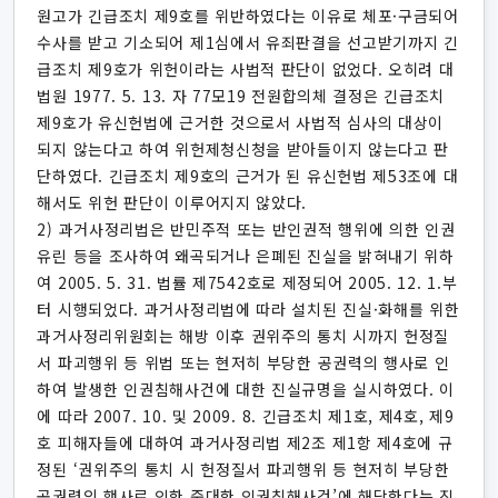
원고가 긴급조치 제9호를 위반하였다는 이유로 체포·구금되어
수사를 받고 기소되어 제1심에서 유죄판결을 선고받기까지 긴
급조치 제9호가 위헌이라는 사법적 판단이 없었다. 오히려 대
법원 1977. 5. 13. 자 77모19 전원합의체 결정은 긴급조치
제9호가 유신헌법에 근거한 것으로서 사법적 심사의 대상이
되지 않는다고 하여 위헌제청신청을 받아들이지 않는다고 판
단하였다. 긴급조치 제9호의 근거가 된 유신헌법 제53조에 대
해서도 위헌 판단이 이루어지지 않았다.
2) 과거사정리법은 반민주적 또는 반인권적 행위에 의한 인권
유린 등을 조사하여 왜곡되거나 은폐된 진실을 밝혀내기 위하
여 2005. 5. 31. 법률 제7542호로 제정되어 2005. 12. 1.부
터 시행되었다. 과거사정리법에 따라 설치된 진실·화해를 위한
과거사정리위원회는 해방 이후 권위주의 통치 시까지 헌정질
서 파괴행위 등 위법 또는 현저히 부당한 공권력의 행사로 인
하여 발생한 인권침해사건에 대한 진실규명을 실시하였다. 이
에 따라 2007. 10. 및 2009. 8. 긴급조치 제1호, 제4호, 제9
호 피해자들에 대하여 과거사정리법 제2조 제1항 제4호에 규
정된 ‘권위주의 통치 시 헌정질서 파괴행위 등 현저히 부당한
공권력의 행사로 인한 중대한 인권침해사건’에 해당한다는 진