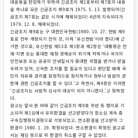
대운동을 탄압하기 위하여 긴급조치 제1호부터 제7호의 내용
을 하나로 모은 긴급조치 제9호가 1975. 5. 13. 발령되어(긴
급조치 제7호는 같은 시각에 해제되었다) 4년여 지속되다가
1979. 12. 8. 해제되었다.
긴급조치 제9호는 구 대한민국헌법(1980. 10. 27. 헌법 제9
호로 전부 개정되기 전의 것, 이하 ‘유신헌법’이라 한다)에 근
거한 것으로, 유신헌법 제53조 제1항과 제2항은 ‘대통령은 천
재·지변 또는 중대한 재정·경제상의 위기에 처하거나 국가의
안전보장 또는 공공의 안녕질서가 중대한 위협을 받거나 받을
우려가 있어, 신속한 조치를 할 필요가 있다고 판단할 때에 국
민의 자유와 권리를 잠정적으로 정지하거나 정부나 법원의 권
한에 관한 긴급조치를 할 수 있다.’고 하면서, 제4항은 이러한
‘긴급조치는 사법적 심사의 대상이 되지 아니한다.’고 정하였
다.
원고는 앞서 본 바와 같이 긴급조치 제9호 위반 등 혐의로 기
소되어 제1심에서 유죄판결을 선고받았다가 항소심 계속 중
구속집행정지결정으로 석방되었고, 면소판결을 선고받아 그
판결이 1980. 1. 19. 확정되었다. 면소판결이 확정된 원고로
서는 재심 등으로 위 판결의 취소를 구할 수 없었다.