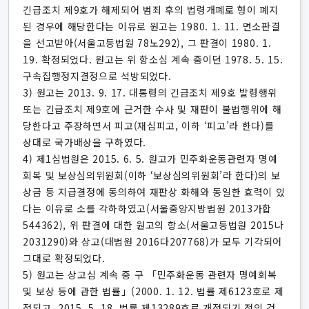
긴급조치 제9호가 해제되어 범죄 후의 법령개폐로 형이 폐지
된 경우에 해당한다는 이유로 원고는 1980. 1. 11. 면소판결
을 선고받아(서울고등법원 78노292), 그 판결이 1980. 1.
19. 확정되었다. 원고는 위 항소심 계속 중이던 1978. 5. 15.
구속집행정지결정으로 석방되었다.
3) 원고는 2013. 9. 17. 대통령의 긴급조치 제9호 발령행위
또는 긴급조치 제9호에 근거한 수사 및 재판이 불법행위에 해
당한다고 주장하면서 피고(재심피고, 이하 ‘피고’라 한다)를
상대로 국가배상을 구하였다.
4) 제1심법원은 2015. 6. 5. 원고가 민주화운동관련자 명예
회복 및 보상심의위원회(이하 ‘보상심의위원회’라 한다)의 보
상금 등 지급결정에 동의하여 재판상 화해와 동일한 효력이 있
다는 이유로 소를 각하하였고(서울중앙지방법원 2013가합
544362), 위 판결에 대한 원고의 항소(서울고등법원 2015나
2031290)와 상고(대법원 2016다207768)가 모두 기각되어
그대로 확정되었다.
5) 원고는 상고심 계속 중 구 「민주화운동 관련자 명예회복
및 보상 등에 관한 법률」(2000. 1. 12. 법률 제6123호로 제
정되고, 2015. 5. 18. 법률 제13289호로 개정되기 전의 것,