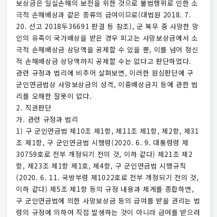
보상금은 일실손해의 보전을 위한 것으로 불법행위로 인한 소
극적 손해배상과 같은 종류의 급여이므로(대법원 2018. 7.
20. 선고 2018두36691 판결 등 참조), 군 복무 중 사망한 망
인의 유족이 국가배상을 받은 경우 피고는 사망보상금에서 소
극적 손해배상금 상당액을 공제할 수 있을 뿐, 이를 넘어 정신
적 손해배상금 상당액까지 공제할 수는 없다고 판단하였다.
관련 규정과 법리에 비추어 살펴보면, 이러한 원심판단에 구
군인연금법상 사망보상금의 성격, 이중배상금지 등에 관한 법
리를 오해한 잘못이 없다.
2. 직권판단
가. 관련 규정과 법리
1) 구 군인연금법 제10조 제1항, 제11조 제1항, 제2항, 제31
조 제1항, 구 군인연금법 시행령(2020. 6. 9. 대통령령 제
30759호로 전부 개정되기 전의 것, 이하 같다) 제21조 제2
항, 제23조 제1항 제1호, 제4항, 구 군인연금법 시행규칙
(2020. 6. 11. 국방부령 제1022호로 전부 개정되기 전의 것,
이하 같다) 제5조 제1항 등의 규정 내용과 체계를 종합하면,
구 군인연금법에 의한 사망보상금 등의 급여를 받을 권리는 법
령의 규정에 의하여 직접 발생하는 것이 아니라 급여를 받으려