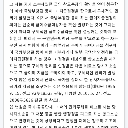
고 하는 자가 소속하였던 군의 참모총장의 확인을 얻어 청구함
에 따라 국방부장관 등이 그 지급결정을 함으로써 구체적인 권
리가 발생한다. 여기서 국방부장관 등이 하는 급여지급결정의
의미는 단순히 급여수급대상자를 확인·결정하는 것에 그치는
것이 아니라 구체적인 급여수급액을 확인·결정하는 것까지 포
함한다. 따라서 구 군인연금법령상 급여를 받으려고 하는 자는
우선 관계 법령에 따라 국방부장관 등에게 급여지급을 청구하
여 국방부장관 등이 이를 거부하거나 일부 금액만 인정하는 급
여지급결정을 하는 경우 그 결정을 대상으로 항고소송을 제기
하는 등으로 구체적 권리를 인정받은 다음 비로소 당사자소송
으로 그 급여의 지급을 구하여야 하고, 구체적인 권리가 발생
하지 않은 상태에서 곧바로 국가를 상대로 한 당사자소송으로
급여의 지급을 소구하는 것은 허용되지 않는다(대법원 1995.
9. 15. 선고 93누18532 판결, 대법원 2010. 5. 27. 선고
2008두5636 판결 등 참조).
2) 법원은 국가·공공단체 그 밖의 권리주체를 피고로 하는 당
사자소송을 그 처분 등을 행한 행정청을 피고로 하는 항고소송
으로 변경하는 것이 상당하다고 인정할 때에는 청구의 기초에
변경이 없는 한 사실심의 변론종결 시까지 원고의 신청에 의하