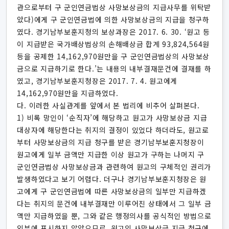
관으로부터 구 군인연금법상 사망보상금의 지급사무를 위탁받
았다)에게 구 군인연금법에 의한 사망보상금의 지급을 청구하
였다. 경기남부보훈지청의 보상과장은 2017. 6. 30. ‘원고 등
이 지급받은 국가배상법상의 손해배상금 합계 93,824,564원
등을 공제한 14,162,970원만을 구 군인연금법상의 사망보상
금으로 지급하기로 한다.’는 내용의 내부결재문건에 결재를 하
였고, 경기남부보훈지청장은 2017. 7. 4. 원고에게
14,162,970원만을 지급하였다.
다. 이러한 사실관계를 앞에서 본 법리에 비추어 살펴본다.
1) 비록 망인이 ‘순직자’에 해당하고 원고가 사망보상금 지급
대상자에 해당한다는 취지의 결정이 있었다 하더라도, 원고로
부터 사망보상금의 지급 청구를 받은 경기남부보훈지청장이
원고에게 일부 금액만 지급한 이상 원고가 구하는 나머지 구
군인연금법상 사망보상금과 관련하여 원고의 구체적인 권리가
발생하였다고 보기 어렵다. 더구나 경기남부보훈지청장은 원
고에게 구 군인연금법에 따른 사망보상금의 일부만 지급하겠
다는 취지의 문건에 내부결재만 이루어진 상태에서 그 일부 금
액만 지급하였을 뿐, 그와 같은 행정의사를 공식적인 방법으로
외부에 표시하지 않았으므로, 원고의 사망보상금 지급 청구에