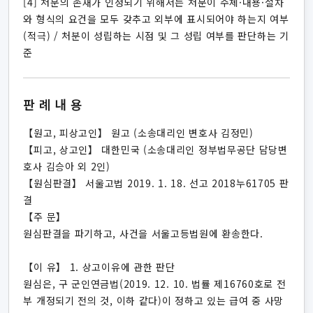
[4] 처분의 존재가 인정되기 위해서는 처분이 주체·내용·절차
와 형식의 요건을 모두 갖추고 외부에 표시되어야 하는지 여부
(적극) / 처분이 성립하는 시점 및 그 성립 여부를 판단하는 기
준
판례내용
【원고, 피상고인】 원고 (소송대리인 변호사 김정민)
【피고, 상고인】 대한민국 (소송대리인 정부법무공단 담당변
호사 김승아 외 2인)
【원심판결】 서울고법 2019. 1. 18. 선고 2018누61705 판
결
【주 문】
원심판결을 파기하고, 사건을 서울고등법원에 환송한다.
【이 유】 1. 상고이유에 관한 판단
원심은, 구 군인연금법(2019. 12. 10. 법률 제16760호로 전
부 개정되기 전의 것, 이하 같다)이 정하고 있는 급여 중 사망