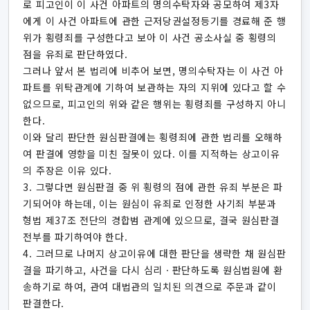
로 피고인이 이 사건 아파트의 명의수탁자와 공모하여 제3자
에게 이 사건 아파트에 관한 근저당권설정등기를 경료해 준 행
위가 횡령죄를 구성한다고 보아 이 사건 공소사실 중 횡령의
점을 유죄로 판단하였다.
그러나 앞서 본 법리에 비추어 보면, 명의수탁자는 이 사건 아
파트를 위탁관계에 기하여 보관하는 자의 지위에 있다고 할 수
없으므로, 피고인의 위와 같은 행위는 횡령죄를 구성하지 아니
한다.
이와 달리 판단한 원심판결에는 횡령죄에 관한 법리를 오해하
여 판결에 영향을 미친 잘못이 있다. 이를 지적하는 상고이유
의 주장은 이유 있다.
3. 그렇다면 원심판결 중 위 횡령의 점에 관한 유죄 부분은 파
기되어야 하는데, 이는 원심이 유죄로 인정한 사기죄 부분과
형법 제37조 전단의 경합범 관계에 있으므로, 결국 원심판결
전부를 파기하여야 한다.
4. 그러므로 나머지 상고이유에 대한 판단을 생략한 채 원심판
결을 파기하고, 사건을 다시 심리ㆍ판단하도록 원심법원에 환
송하기로 하여, 관여 대법관의 일치된 의견으로 주문과 같이
판결한다.