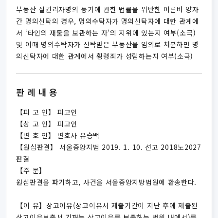
부동산 실권리자명의 등기에 관한 법률을 위반한 이른바 양자
간 명의신탁의 경우, 명의수탁자가 명의신탁자에 대한 관계에
서 ‘타인의 재물을 보관하는 자’의 지위에 있는지 여부(소극)
및 이때 명의수탁자가 신탁받은 부동산을 임의로 처분하면 명
의신탁자에 대한 관계에서 횡령죄가 성립하는지 여부(소극)
판례내용
【피 고 인】 피고인
【상 고 인】 피고인
【변 호 인】 변호사 유승백
【원심판결】 서울중앙지법 2019. 1. 10. 선고 2018노2027
판결
【주 문】
원심판결을 파기하고, 사건을 서울중앙지방법원에 환송한다.
【이 유】상고이유(상고이유서 제출기간이 지난 후에 제출된
상고이유보충서 기재는 상고이유를 보충하는 범위 내에서)를