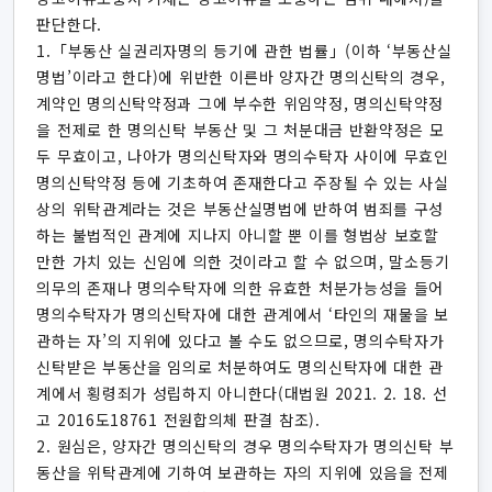
판단한다.
1.「부동산 실권리자명의 등기에 관한 법률」(이하 ‘부동산실
명법’이라고 한다)에 위반한 이른바 양자간 명의신탁의 경우,
계약인 명의신탁약정과 그에 부수한 위임약정, 명의신탁약정
을 전제로 한 명의신탁 부동산 및 그 처분대금 반환약정은 모
두 무효이고, 나아가 명의신탁자와 명의수탁자 사이에 무효인
명의신탁약정 등에 기초하여 존재한다고 주장될 수 있는 사실
상의 위탁관계라는 것은 부동산실명법에 반하여 범죄를 구성
하는 불법적인 관계에 지나지 아니할 뿐 이를 형법상 보호할
만한 가치 있는 신임에 의한 것이라고 할 수 없으며, 말소등기
의무의 존재나 명의수탁자에 의한 유효한 처분가능성을 들어
명의수탁자가 명의신탁자에 대한 관계에서 ‘타인의 재물을 보
관하는 자’의 지위에 있다고 볼 수도 없으므로, 명의수탁자가
신탁받은 부동산을 임의로 처분하여도 명의신탁자에 대한 관
계에서 횡령죄가 성립하지 아니한다(대법원 2021. 2. 18. 선
고 2016도18761 전원합의체 판결 참조).
2. 원심은, 양자간 명의신탁의 경우 명의수탁자가 명의신탁 부
동산을 위탁관계에 기하여 보관하는 자의 지위에 있음을 전제