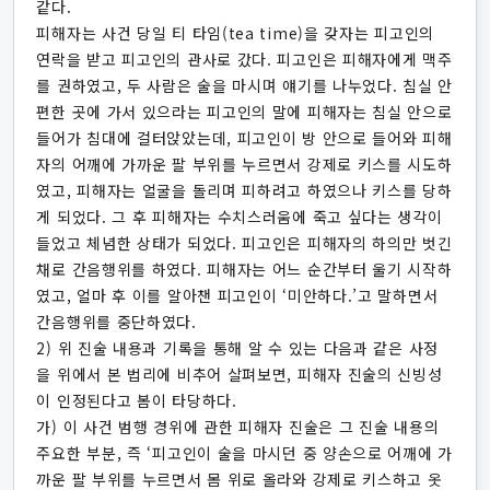
같다.
피해자는 사건 당일 티 타임(tea time)을 갖자는 피고인의
연락을 받고 피고인의 관사로 갔다. 피고인은 피해자에게 맥주
를 권하였고, 두 사람은 술을 마시며 얘기를 나누었다. 침실 안
편한 곳에 가서 있으라는 피고인의 말에 피해자는 침실 안으로
들어가 침대에 걸터앉았는데, 피고인이 방 안으로 들어와 피해
자의 어깨에 가까운 팔 부위를 누르면서 강제로 키스를 시도하
였고, 피해자는 얼굴을 돌리며 피하려고 하였으나 키스를 당하
게 되었다. 그 후 피해자는 수치스러움에 죽고 싶다는 생각이
들었고 체념한 상태가 되었다. 피고인은 피해자의 하의만 벗긴
채로 간음행위를 하였다. 피해자는 어느 순간부터 울기 시작하
였고, 얼마 후 이를 알아챈 피고인이 ‘미안하다.’고 말하면서
간음행위를 중단하였다.
2) 위 진술 내용과 기록을 통해 알 수 있는 다음과 같은 사정
을 위에서 본 법리에 비추어 살펴보면, 피해자 진술의 신빙성
이 인정된다고 봄이 타당하다.
가) 이 사건 범행 경위에 관한 피해자 진술은 그 진술 내용의
주요한 부분, 즉 ‘피고인이 술을 마시던 중 양손으로 어깨에 가
까운 팔 부위를 누르면서 몸 위로 올라와 강제로 키스하고 옷