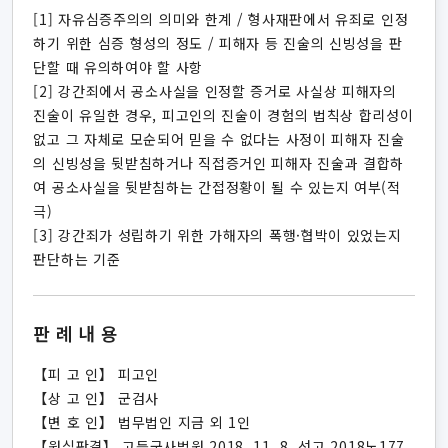
[1] 자유심증주의의 의미와 한계 / 형사재판에서 유죄로 인정
하기 위한 심증 형성의 정도 / 피해자 등 진술의 신빙성을 판
단할 때 유의하여야 할 사항
[2] 강간죄에서 공소사실을 인정할 증거로 사실상 피해자의
진술이 유일한 경우, 피고인의 진술이 경험의 법칙상 합리성이
없고 그 자체로 모순되어 믿을 수 없다는 사정이 피해자 진술
의 신빙성을 뒷받침하거나 직접증거인 피해자 진술과 결합하
여 공소사실을 뒷받침하는 간접정황이 될 수 있는지 여부(적
극)
[3] 강간죄가 성립하기 위한 가해자의 폭행·협박이 있었는지
판단하는 기준
판례내용
【피 고 인】 피고인
【상 고 인】 군검사
【변 호 인】 법무법인 지금 외 1인
【원심판결】 고등군사법원 2018. 11. 8. 선고 2018노177