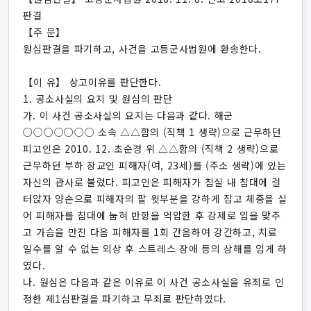
판결
【주 문】
원심판결을 파기하고, 사건을 고등군사법원에 환송한다.
【이 유】 상고이유를 판단한다.
1. 공소사실의 요지 및 원심의 판단
가. 이 사건 공소사실의 요지는 다음과 같다. 해군
○○○○○○○ 소속 △△함의 (직책 1 생략)으로 근무하던
피고인은 2010. 12. 초순경 위 △△함의 (직책 2 생략)으로
근무하던 부하 장교인 피해자(여, 23세)를 (주소 생략)에 있는
자신의 관사로 불렀다. 피고인은 피해자가 침실 내 침대에 걸
터앉자 양손으로 피해자의 팔 윗부분을 강하게 잡고 체중을 실
어 피해자를 침대에 눕혀 반항을 억압한 후 강제로 입을 맞추
고 가슴을 만진 다음 피해자를 1회 간음하여 강간하고, 치료
일수를 알 수 없는 외상 후 스트레스 장애 등의 상해를 입게 하
였다.
나. 원심은 다음과 같은 이유로 이 사건 공소사실을 유죄로 인
정한 제1심판결을 파기하고 무죄로 판단하였다.