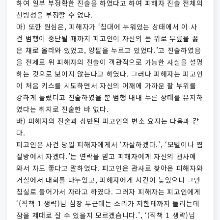
하여 일부 부정확한 진술을 하였다고 하여 피해자 진술 전체의
신빙성을 부정할 수 없다.
마) 또한 원심은, 피해자가 ‘침대에 누워있는 상태에서 이 사
건 범행이 중단될 때까지 피고인이 자신의 몸 위로 무릎을 꿇
은 채로 올라와 있었고, 양팔을 누르고 있었다.’고 진술하였음
을 전제로 위 피해자의 진술이 객관적으로 가능한 사실을 설명
하는 것으로 보이지 않는다고 하였다. 그러나 피해자는 피고인
이 처음 키스를 시도하면서 자신의 어깨에 가까운 팔 부위를
강하게 눌렀다고 진술하였을 뿐 범행 내내 누른 상태를 유지하
였다는 취지로 진술한 바 없다.
바) 피해자의 진술과 상반된 피고인의 변소 요지는 다음과 같
다.
피고인은 사건 당일 피해자에게서 ‘자살하겠다.’, ‘모텔이나 찜
질방에서 자겠다.’는 연락을 받고 피해자에게 자신의 관사에
와서 자도 좋다고 말하였다. 피고인은 관사로 찾아온 피해자와
거실에서 대화를 나누었고, 피해자에게 시간이 늦었으니 그만
침실로 들어가서 자라고 하였다. 그러자 피해자는 피고인에게
‘(직책 1 생략)님 심장 두근대는 소리가 저한테까지 들리는데
잠을 제대로 잘 수 있을지 모르겠습니다.’, ‘(직책 1 생략)님