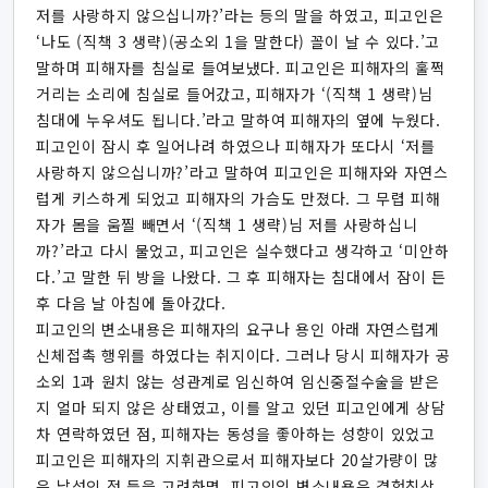
저를 사랑하지 않으십니까?’라는 등의 말을 하였고, 피고인은
‘나도 (직책 3 생략)(공소외 1을 말한다) 꼴이 날 수 있다.’고
말하며 피해자를 침실로 들여보냈다. 피고인은 피해자의 훌쩍
거리는 소리에 침실로 들어갔고, 피해자가 ‘(직책 1 생략)님
침대에 누우셔도 됩니다.’라고 말하여 피해자의 옆에 누웠다.
피고인이 잠시 후 일어나려 하였으나 피해자가 또다시 ‘저를
사랑하지 않으십니까?’라고 말하여 피고인은 피해자와 자연스
럽게 키스하게 되었고 피해자의 가슴도 만졌다. 그 무렵 피해
자가 몸을 움찔 빼면서 ‘(직책 1 생략)님 저를 사랑하십니
까?’라고 다시 물었고, 피고인은 실수했다고 생각하고 ‘미안하
다.’고 말한 뒤 방을 나왔다. 그 후 피해자는 침대에서 잠이 든
후 다음 날 아침에 돌아갔다.
피고인의 변소내용은 피해자의 요구나 용인 아래 자연스럽게
신체접촉 행위를 하였다는 취지이다. 그러나 당시 피해자가 공
소외 1과 원치 않는 성관계로 임신하여 임신중절수술을 받은
지 얼마 되지 않은 상태였고, 이를 알고 있던 피고인에게 상담
차 연락하였던 점, 피해자는 동성을 좋아하는 성향이 있었고
피고인은 피해자의 지휘관으로서 피해자보다 20살가량이 많
은 남성인 점 등을 고려하면, 피고인의 변소내용은 경험칙상