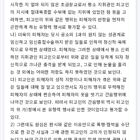
시작한 지 얼마 되지 않은 초급장교로서 평소 지휘관인 피고인
의 지시에 절대복종할 수밖에 없는 지위에 있었던 점 등을 고
려하면, 피고인의 위와 같은 행위는 피해자의 반항을 현저히
곤란하게 하는 유형력 행사로 평가할 수 있다.
나) 더욱이 피해자는 당시 공소외 1과의 원치 않는 성관계로
임신하고 임신중절수술까지 받은 일들로 인하여 정신적·육체
적으로 무력한 상태였다. 피해자는 그러한 상태에서 평소 신뢰
하던 지휘관인 피고인으로부터 위와 같은 일을 당하게 되자 정
신적으로 크나큰 충격을 받게 되었고, 그로 인해 눈물을 흘리
는 것 외에는 어떠한 저항도 하지 못하였던 것으로 보인다.
다) 피고인은 피해자의 성적 지향이나 피해자가 겪은 위와 같
은 일들에 대해 잘 알고 있으면서도 자신의 행위로 무력해진
피해자의 상태에 편승하여 피해자의 옷을 벗기고 간음행위에
나아간 것으로 보인다. 따라서 피고인의 간음행위 역시 피고인
의 위 가)항에서 본 유형력 행사로 인한 것이었다고 평가할 수
있다.
2) 그런데도 원심은 판시와 같은 이유만으로 폭행·협박을 수단
으로 한 강간 사실과 그에 관한 피고인의 고의가 인정되지 않
는다고 보아 강간으로 인한 상해 결과의 발생 여부에 관해 나