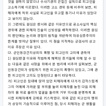
것을 원하지 않았으나 수사기관의 끈질긴 설득으로 피고인을
고소하기에 이르렀다. 이러한 고소 경위 등에 비추어 보면, 피
해자에게 허위 사실로 피고인을 무고할 동기나 이유가 있었다
고 보이지 않는다.
3) 그런데도 원심은 판시와 같은 이유만으로 공소사실의 핵심
경위에 관한 피해자 진술의 신빙성을 배척하였다. 이러한 원심
의 판단에는 논리와 경험의 법칙을 위반하여 자유심증주의의
한계를 벗어난 잘못이 있다. 이 점을 지적하는 군검사의 상고
이유 주장은 이유 있다.
다. 군인등강간치상죄의 폭행 및 피고인의 고의에 관하여
1) 원심판결 이유와 적법하게 채택된 증거들에 의해 알 수 있
는 다음과 같은 사정을 위에서 본 법리에 비추어 살펴보면, 군
인등강간죄가 성립하기 위한 피고인의 폭행이 있었고, 그에 관
한 피고인의 고의도 인정된다고 봄이 타당하다.
가) 피고인은 침대에 앉아 있던 피해자에게 다가가 갑작스럽게
그의 어깨에 가까운 팔 부위를 눌러 피해자를 눕힌 다음 피해
자의 몸 위로 올라가 얼굴을 돌리며 거부 의사를 분명하게 표
시한 피해자에게 강제로 키스하였다. 위와 같은 피고인의 행위
가 상당히 기습적으로 이루어진 점, 당시 피해자는 군 생활을