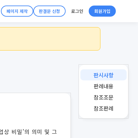
페이지 제작
판결문 신청
로그인
회원가입
판시사항
판례내용
참조조문
참조판례
업상 비밀’의 의미 및 그