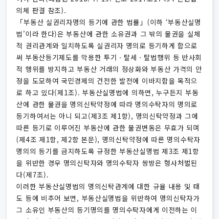
의체 판결 참조).
「부동산 실권리자명의 등기에 관한 법률」(이하 ‘부동산실명
법’이라 한다)은 부동산에 관한 소유권과 그 밖의 물권을 실체
적 권리관계와 일치하도록 실권리자 명의로 등기하게 함으로
써 부동산등기제도를 악용한 투기ㆍ탈세ㆍ탈법행위 등 반사회
적 행위를 방지하고 부동산 거래의 정상화와 부동산 가격의 안
정을 도모하여 국민경제의 건전한 발전에 이바지함을 목적으
로 하고 있다(제1조). 부동산실명법에 의하면, 누구든지 부동
산에 관한 물권을 명의신탁약정에 따라 명의수탁자의 명의로
등기하여서는 아니 되고(제3조 제1항), 명의신탁약정과 그에
따른 등기로 이루어진 부동산에 관한 물권변동은 무효가 되며
(제4조 제1항, 제2항 본문), 명의신탁약정에 따른 명의수탁자
명의의 등기를 금지하도록 규정한 부동산실명법 제3조 제1항
을 위반한 경우 명의신탁자와 명의수탁자 쌍방은 형사처벌된
다(제7조).
이러한 부동산실명법의 명의신탁관계에 대한 규율 내용 및 태
도 등에 비추어 보면, 부동산실명법을 위반하여 명의신탁자가
그 소유인 부동산의 등기명의를 명의수탁자에게 이전하는 이