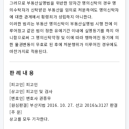
그러므로 부동산실명법을 위반한 양자간 명의신탁의 경우 명
의수탁자가 신탁받은 부동산을 임의로 처분하여도 명의신탁자
에 대한 관계에서 횡령죄가 성립하지 아니한다.
이러한 법리는 부동산 명의신탁이 부동산실명법 시행 전에 이
루어졌고 같은 법이 정한 유예기간 이내에 실명등기를 하지 아
니함으로써 그 명의신탁약정 및 이에 따라 행하여진 등기에 의
한 물권변동이 무효로 된 후에 처분행위가 이루어진 경우에도
마찬가지로 적용된다.
판례내용
[피고인] 피고인
[상고인] 피고인 및 검사
[변호인] 변호사 권종무
[원심판결] 부산지법 2016. 10. 27. 선고 2016노3127 판결
[주 문]
상고를 모두 기각한다.