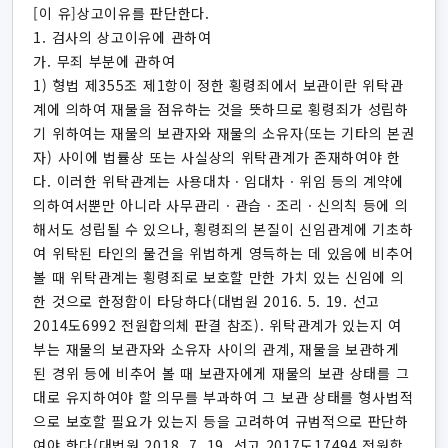
[이 유]상고이유를 판단한다.
1. 검사의 상고이유에 관하여
가. 무죄 부분에 관하여
1) 형법 제355조 제1항이 정한 횡령죄에서 보관이란 위탁관
계에 의하여 재물을 점유하는 것을 뜻하므로 횡령죄가 성립하
기 위하여는 재물의 보관자와 재물의 소유자(또는 기타의 본권
자) 사이에 법률상 또는 사실상의 위탁관계가 존재하여야 한
다. 이러한 위탁관계는 사용대차ㆍ임대차ㆍ위임 등의 계약에
의하여서뿐만 아니라 사무관리ㆍ관습ㆍ조리ㆍ신의칙 등에 의
해서도 성립될 수 있으나, 횡령죄의 본질이 신임관계에 기초하
여 위탁된 타인의 물건을 위법하게 영득하는 데 있음에 비추어
볼 때 위탁관계는 횡령죄로 보호할 만한 가치 있는 신임에 의
한 것으로 한정함이 타당하다(대법원 2016. 5. 19. 선고
2014도6992 전원합의체 판결 참조). 위탁관계가 있는지 여
부는 재물의 보관자와 소유자 사이의 관계, 재물을 보관하게
된 경위 등에 비추어 볼 때 보관자에게 재물의 보관 상태를 그
대로 유지하여야 할 의무를 부과하여 그 보관 상태를 형사법적
으로 보호할 필요가 있는지 등을 고려하여 규범적으로 판단하
여야 한다(대법원 2018. 7. 19. 선고 2017도17494 전원합