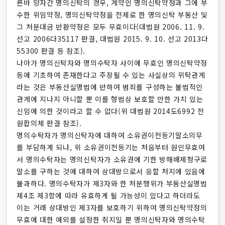
른바 양자간 명의신탁의 경우, 계약인 명의신탁약정과 그에 부
수한 위임약정, 명의신탁약정을 전제로 한 명의신탁 부동산 및
그 처분대금 반환약정은 모두 무효이다(대법원 2006. 11. 9.
선고 2006다35117 판결, 대법원 2015. 9. 10. 선고 2013다
55300 판결 등 참조).
나아가 명의신탁자와 명의수탁자 사이에 무효인 명의신탁약정
등에 기초하여 존재한다고 주장될 수 있는 사실상의 위탁관계
라는 것은 부동산실명법에 반하여 범죄를 구성하는 불법적인
관계에 지나지 아니할 뿐 이를 형법상 보호할 만한 가치 있는
신임에 의한 것이라고 할 수 없다(위 대법원 2014도6992 전
원합의체 판결 참조).
명의수탁자가 명의신탁자에 대하여 소유권이전등기말소의무
를 부담하게 되나, 위 소유권이전등기는 처음부터 원인무효여
서 명의수탁자는 명의신탁자가 소유권에 기한 방해배제청구로
말소를 구하는 것에 대하여 상대방으로서 응할 처지에 있음에
불과하다. 명의수탁자가 제3자와 한 처분행위가 부동산실명법
제4조 제3항에 따라 유효하게 될 가능성이 있다고 하더라도
이는 거래 상대방인 제3자를 보호하기 위하여 명의신탁약정의
무효에 대한 예외를 설정한 취지일 뿐 명의신탁자와 명의수탁