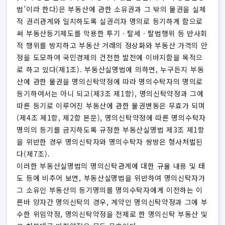
법’이라 한다)은 부동산에 관한 소유권과 그 밖의 물권을 실체
적 권리관계와 일치하도록 실권리자 명의로 등기하게 함으로
써 부동산등기제도를 악용한 투기ㆍ탈세ㆍ탈법행위 등 반사회
적 행위를 방지하고 부동산 거래의 정상화와 부동산 가격의 안
정을 도모하여 국민경제의 건전한 발전에 이바지함을 목적으
로 하고 있다(제1조). 부동산실명법에 의하면, 누구든지 부동
산에 관한 물권을 명의신탁약정에 따라 명의수탁자의 명의로
등기하여서는 아니 되고(제3조 제1항), 명의신탁약정과 그에
따른 등기로 이루어진 부동산에 관한 물권변동은 무효가 되며
(제4조 제1항, 제2항 본문), 명의신탁약정에 따른 명의수탁자
명의의 등기를 금지하도록 규정한 부동산실명법 제3조 제1항
을 위반한 경우 명의신탁자와 명의수탁자 쌍방은 형사처벌된
다(제7조).
이러한 부동산실명법의 명의신탁관계에 대한 규율 내용 및 태
도 등에 비추어 보면, 부동산실명법을 위반하여 명의신탁자가
그 소유인 부동산의 등기명의를 명의수탁자에게 이전하는 이
른바 양자간 명의신탁의 경우, 계약인 명의신탁약정과 그에 부
수한 위임약정, 명의신탁약정을 전제로 한 명의신탁 부동산 및