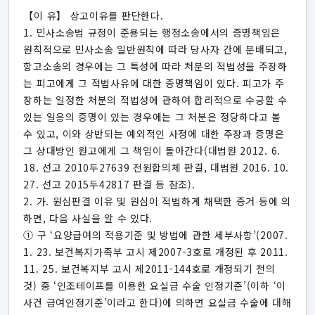
【이 유】 상고이유를 판단한다.
1. 민사소송법 규정이 준용되는 행정소송에서의 증명책임은
원칙적으로 민사소송 일반원칙에 따라 당사자 간에 분배되고,
항고소송의 경우에는 그 특성에 따라 처분의 적법성을 주장하
는 피고에게 그 적법사유에 대한 증명책임이 있다. 피고가 주
장하는 일정한 처분의 적법성에 관하여 합리적으로 수긍할 수
있는 일응의 증명이 있는 경우에는 그 처분은 정당하다고 볼
수 있고, 이와 상반되는 예외적인 사정에 대한 주장과 증명은
그 상대방인 원고에게 그 책임이 돌아간다(대법원 2012. 6.
18. 선고 2010두27639 전원합의체 판결, 대법원 2016. 10.
27. 선고 2015두42817 판결 등 참조).
2. 가. 원심판결 이유 및 원심이 적법하게 채택한 증거 등에 의
하면, 다음 사실을 알 수 있다.
① 구 ‘요양급여의 적용기준 및 방법에 관한 세부사항’(2007.
1. 23. 보건복지가족부 고시 제2007-3호로 개정된 후 2011.
11. 25. 보건복지부 고시 제2011-144호로 개정되기 전의
것) 중 ‘인조테이프를 이용한 요실금 수술 인정기준’(이하 ‘이
사건 급여인정기준’이라고 한다)에 의하면 요실금 수술에 대해