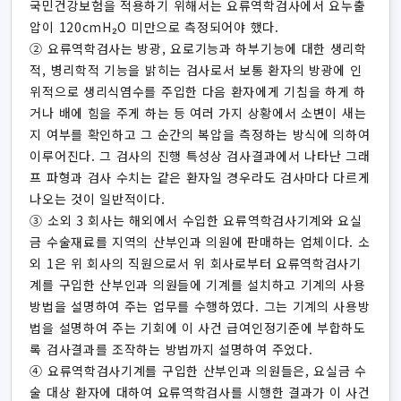
국민건강보험을 적용하기 위해서는 요류역학검사에서 요누출
압이 120cmH₂O 미만으로 측정되어야 했다.
② 요류역학검사는 방광, 요로기능과 하부기능에 대한 생리학
적, 병리학적 기능을 밝히는 검사로서 보통 환자의 방광에 인
위적으로 생리식염수를 주입한 다음 환자에게 기침을 하게 하
거나 배에 힘을 주게 하는 등 여러 가지 상황에서 소변이 새는
지 여부를 확인하고 그 순간의 복압을 측정하는 방식에 의하여
이루어진다. 그 검사의 진행 특성상 검사결과에서 나타난 그래
프 파형과 검사 수치는 같은 환자일 경우라도 검사마다 다르게
나오는 것이 일반적이다.
③ 소외 3 회사는 해외에서 수입한 요류역학검사기계와 요실
금 수술재료를 지역의 산부인과 의원에 판매하는 업체이다. 소
외 1은 위 회사의 직원으로서 위 회사로부터 요류역학검사기
계를 구입한 산부인과 의원들에 기계를 설치하고 기계의 사용
방법을 설명하여 주는 업무를 수행하였다. 그는 기계의 사용방
법을 설명하여 주는 기회에 이 사건 급여인정기준에 부합하도
록 검사결과를 조작하는 방법까지 설명하여 주었다.
④ 요류역학검사기계를 구입한 산부인과 의원들은, 요실금 수
술 대상 환자에 대하여 요류역학검사를 시행한 결과가 이 사건