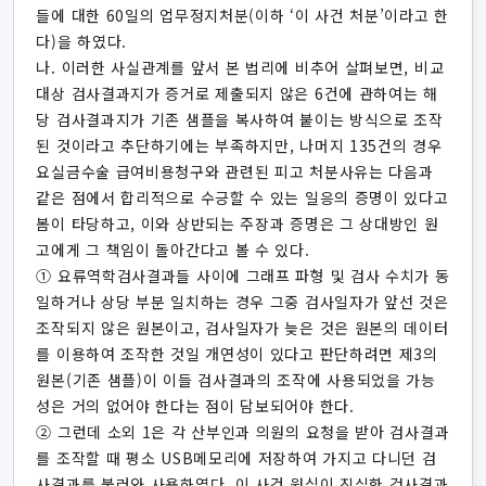
들에 대한 60일의 업무정지처분(이하 ‘이 사건 처분’이라고 한
다)을 하였다.
나. 이러한 사실관계를 앞서 본 법리에 비추어 살펴보면, 비교
대상 검사결과지가 증거로 제출되지 않은 6건에 관하여는 해
당 검사결과지가 기존 샘플을 복사하여 붙이는 방식으로 조작
된 것이라고 추단하기에는 부족하지만, 나머지 135건의 경우
요실금수술 급여비용청구와 관련된 피고 처분사유는 다음과
같은 점에서 합리적으로 수긍할 수 있는 일응의 증명이 있다고
봄이 타당하고, 이와 상반되는 주장과 증명은 그 상대방인 원
고에게 그 책임이 돌아간다고 볼 수 있다.
① 요류역학검사결과들 사이에 그래프 파형 및 검사 수치가 동
일하거나 상당 부분 일치하는 경우 그중 검사일자가 앞선 것은
조작되지 않은 원본이고, 검사일자가 늦은 것은 원본의 데이터
를 이용하여 조작한 것일 개연성이 있다고 판단하려면 제3의
원본(기존 샘플)이 이들 검사결과의 조작에 사용되었을 가능
성은 거의 없어야 한다는 점이 담보되어야 한다.
② 그런데 소외 1은 각 산부인과 의원의 요청을 받아 검사결과
를 조작할 때 평소 USB메모리에 저장하여 가지고 다니던 검
사결과를 불러와 사용하였다. 이 사건 원심이 진실한 검사결과