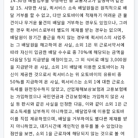
14:30경 배달업무를 수행하던 중 교통사고가 발생하여 같은
달 15. 사망한 사실, 퀵서비스 소속 배달원들은 원칙적으로 배
달 거부를 할 수 없고, 다만 오토바이에 적재하기 어려운 큰 물
건이나 무거운 물건의 배달을 거부하는 경우도 있었으나, 그러
한 경우 퀵서비스로부터 별도의 제재를 받는 경우는 없으며,
배달원이 장기간 출근을 하지 않는 경우에 퀵서비스의 사업주
는 그 배달원을 해고하여 온 사실, 소외 1은 위 근로서약서에
따라 자신이 입금한 배달 수수료 중 70%에 해당되는 금액을
다음달 5일 지급받을 예정이었고, 그 외 식비로 매일 3,000원
을 지급받아 온 사실, 소외 1이 배달에 이용한 오토바이는 자
신이 제공한 것으로서 퀵서비스는 위 오토바이의 유류비 중
50%를 지급하여 온 사실, 퀵서비스는 소외 1에 대한 근로소
득세를 원천징수하지 않았고, 산업재해보상보험과 고용보험에
는 가입하였으나 국민연금과 건강보험에는 가입하지 않은 사
실 등 판시와 같은 사실을 인정한 다음, 이와 같이 소외 1은 근
로소득세를 납부하지 아니하였고, 배달업무에 이용할 오토바
이를 직접 제공하였으며, 배달을 거부하여도 별다른 제재를 받
지 아니하였고, 대기시간에 개인적인 용무를 볼 수 있었다는
점만을 보면, 소외 1을 근로자에 해당되지 않는 것으로 볼 여