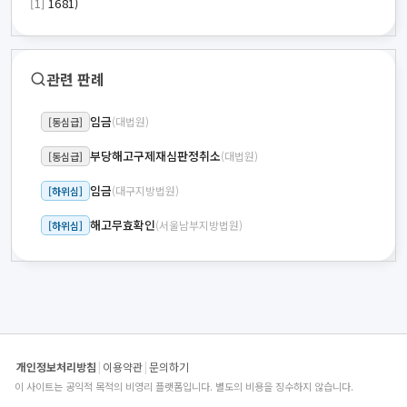
[1]
1681)
관련 판례
임금
(대법원)
[동심급]
부당해고구제재심판정취소
(대법원)
[동심급]
임금
(대구지방법원)
[하위심]
해고무효확인
(서울남부지방법원)
[하위심]
개인정보처리방침
|
이용약관
|
문의하기
이 사이트는 공익적 목적의 비영리 플랫폼입니다. 별도의 비용을 징수하지 않습니다.