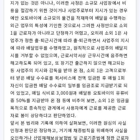
지가 없는 것은 아니나, 이러한 사정은 소규모 사업장에서 비
용을 절감하기 위한 것이거나 사업주로부터 지시가 있는 경우
에만 오토바이에 소규모의 물건을 적재하여 배달을 수행하는
외근 업무의 특성에 기인한 것으로서 그러한 사정만으로 소외
1을 근로자가 아니라고 단정하기 어렵고, 오히려 소외 1은 사
업주가 정한 출·퇴근시간에 따라 출·퇴근하면서 사업주의 지시
에 따라 배달업무를 수행하였고, 원칙적으로 사업주의 배달지
시를 거부할 수 없었으며, 근로서약서상 근무시간에 음주하면
해고하도록 되어 있고, 또 장기간 출근하지 않으면 해고되는
등 사업주의 지시와 감독을 받아 온 점, 소외 1은 고객으로부
터 받은 배달 수수료를 퀵서비스에 전액 입금한 후 매월 1회
자신이 입금한 배달 수수료의 일부를 임금조로 지급받기로 되
어 있었고, 매일 식비로 3,000원과 배달용 오토바이의 유류비
중 50%를 지급받아 온 점 등에 비추어 보면, 소외 1은 임금을
목적으로 종속적인 관계에서 사용자에게 근로를 제공한 근로
자로 봄이 상당하다고 판단하였다.
앞서 본 법리와 기록에 의하여 살펴보면, 이러한 원심의 사실
인정과 판단은 정당하고, 거기에 채증법칙을 위배하여 사실을
오인하거나 산업재해보상보험법 및 근로기준법에 정한 근로자