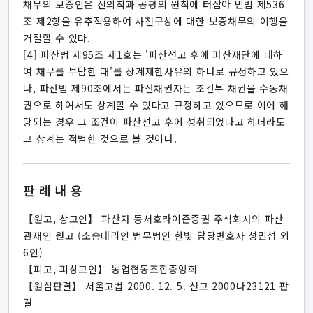
채무의 보증인은 신의칙과 공평의 원칙에 터잡아 민법 제536
조 제2항을 유추적용하여 사전구상에 대한 보증채무의 이행을
거절할 수 있다.
[4] 파산법 제95조 제1호는 '파산선고 후에 파산재단에 대하
여 채무를 부담한 때'를 상계제한사유의 하나로 규정하고 있으
나, 파산법 제90조에서는 파산채권자는 조건부 채권을 수동채
권으로 하여서도 상계할 수 있다고 규정하고 있으므로 이에 해
당되는 경우 그 조건이 파산선고 후에 성취되었다고 하더라도
그 상계는 적법한 것으로 볼 것이다.
판례내용
【원고, 상고인】 파산자 동서호라이즌증권 주식회사의 파산
관재인 원고 (소송대리인 법무법인 한빛 담당변호사 성민섭 외
6인)
【피고, 피상고인】 농업협동조합중앙회
【원심판결】 서울고법 2000. 12. 5. 선고 2000나23121 판
결