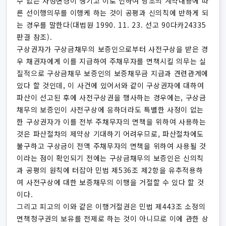
수 없는 사정변경이 생기고 이로 인하여 당초의 계약내용에 따
른 선이행의무를 이행케 하는 것이 공평과 신의칙에 반하게 되
는 경우를 말한다(대법원 1990. 11. 23. 선고 90다카24335
판결 참조).
구상권자가 구상금채무의 보증인으로부터 사전구상을 받은 경
우 채권자에게 이를 지급하여 주채무자를 면책시킬 의무는 실
질적으로 구상금채무 보증인의 보증채무금 지급과 견련관계에
있다 할 것인데, 이 사건에 있어서와 같이 구상권자에 대하여
파산이 선고된 후에 사전구상권을 행사하는 경우에는, 구상금
채무의 보증인이 사전구상에 응하더라도 특별한 사정이 없는
한 구상권자가 이를 전부 주채무자의 면책을 위하여 사용하는
것은 파산절차의 제약상 기대하기 어려우므로, 파산절차에도
불구하고 구상금이 전액 주채무자의 면책을 위하여 사용될 것
이라는 점이 확인되기 전에는 구상금채무의 보증인은 신의칙
과 공평의 원칙에 터잡아 민법 제536조 제2항을 유추적용하
여 사전구상에 대한 보증채무의 이행을 거절할 수 있다 할 것
이다.
그리고 피고의 이와 같은 이행거절권은 민법 제443조 소정의
면책청구권의 보유를 전제로 하는 것이 아니므로 이에 관한 상