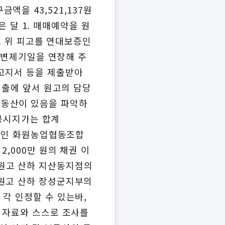
금액을 43,521,137원
은 달 1. 매매예약을 원
 4. 위 피고를 연대보증인
그 변제기일을 연장해 주
세고지서 등을 제출받아
대출에 앞서 원고의 담당
. 부동산이 있음을 파악하
별공시지가는 합계
0만 원인 화원농업협동조합
,000만 원의 채권 이
에 원고 산하 지산동지점의
하에 원고 산하 장성군지부의
을 각 인정할 수 있는바,
한 자료와 스스로 조사를